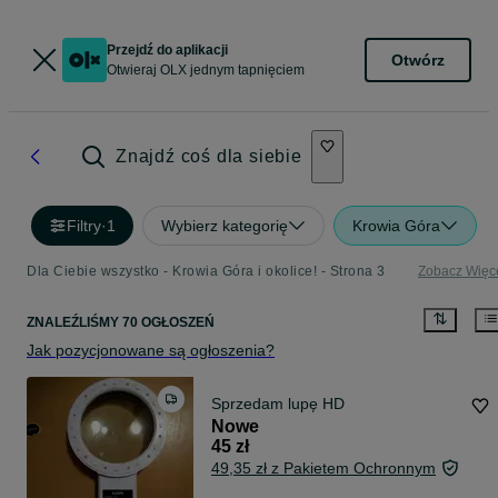
Przejdź do aplikacji
Otwórz
Otwieraj OLX jednym tapnięciem
Znajdź coś dla siebie
Filtry
·
1
Wybierz kategorię
Krowia Góra
Dla Ciebie wszystko - Krowia Góra i okolice! - Strona 3
Zobacz Więc
ZNALEŹLIŚMY 70 OGŁOSZEŃ
Jak pozycjonowane są ogłoszenia?
Sprzedam lupę HD
Nowe
45 zł
49,35 zł z Pakietem Ochronnym