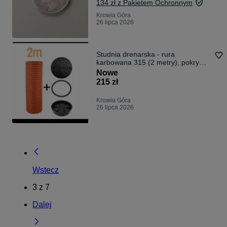
134 zł z Pakietem Ochronnym
Krowia Góra
26 lipca 2026
Studnia drenarska - rura
karbowana 315 (2 metry), pokrywa,
uszczelka,
Nowe
215 zł
Krowia Góra
26 lipca 2026
Wstecz
3
z
7
Dalej