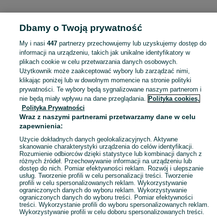
Dbamy o Twoją prywatność
Strona główna
Świętokrzyskie
Krowia Góra
My i nasi
447
partnerzy przechowujemy lub uzyskujemy dostęp do
informacji na urządzeniu, takich jak unikalne identyfikatory w
KATEGORIA
plikach cookie w celu przetwarzania danych osobowych.
Użytkownik może zaakceptować wybory lub zarządzać nimi,
Skorzystaj z największego serwisu ogłoszeniowego - Krowia Góra i okolice! Kupuj to, czego pragniesz i sprzedawaj to, czego już nie potrzebujesz!
Zobacz Więc
klikając poniżej lub w dowolnym momencie na stronie polityki
prywatności. Te wybory będą sygnalizowane naszym partnerom i
nie będą miały wpływu na dane przeglądania.
Polityka cookies,
Mapa kategorii
Polityka Prywatności
Mapa miejscowości
Wraz z naszymi partnerami przetwarzamy dane w celu
zapewnienia:
Mapa ministron
Popularne wyszukiwania
Użycie dokładnych danych geolokalizacyjnych. Aktywne
skanowanie charakterystyki urządzenia do celów identyfikacji.
Rozumienie odbiorców dzięki statystyce lub kombinacji danych z
różnych źródeł. Przechowywanie informacji na urządzeniu lub
dostęp do nich. Pomiar efektywności reklam. Rozwój i ulepszanie
usług. Tworzenie profili w celu personalizacji treści. Tworzenie
profili w celu spersonalizowanych reklam. Wykorzystywanie
ograniczonych danych do wyboru reklam. Wykorzystywanie
ograniczonych danych do wyboru treści. Pomiar efektywności
treści. Wykorzystanie profili do wyboru spersonalizowanych reklam.
Wykorzystywanie profili w celu doboru spersonalizowanych treści.