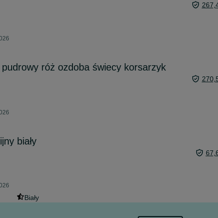
267,
2026
 pudrowy róż ozdoba świecy korsarzyk
270,
2026
ny biały
67,
2026
Biały