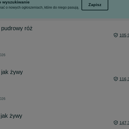
to wyszukiwanie
Zapisz
ać o nowych ogłoszeniach, które do niego pasują.
 pudrowy róż
105,
2026
 jak żywy
116,
2026
 jak żywy
147,