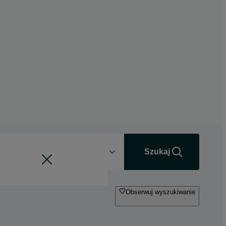
Odległość
+0 km
Szukaj
Obserwuj wyszukiwanie