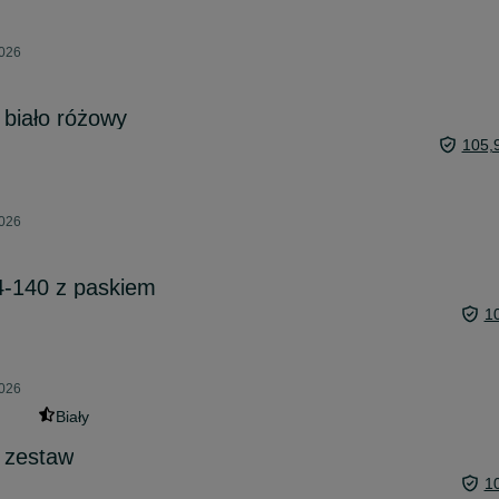
2026
biało różowy
105,
2026
4-140 z paskiem
1
2026
Biały
 zestaw
1