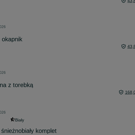
43,
2026
 okapnik
43,
2026
na z torebką
168,
2026
Biały
śnieżnobiały komplet