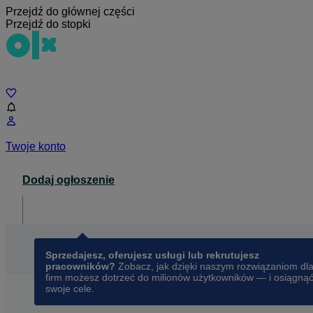
Przejdź do głównej części
Przejdź do stopki
Czat
Twoje konto
Dodaj ogłoszenie
Dla biznesu
opens in a new tab
Sprzedajesz, oferujesz usługi lub rekrutujesz
pracowników?
Zobacz, jak dzięki naszym rozwiązaniom dl
firm możesz dotrzeć do milionów użytkowników — i osiągną
swoje cele.