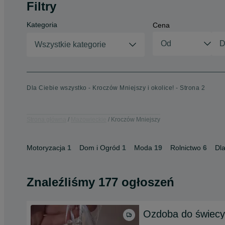
Filtry
Kategoria
Cena
Wszystkie kategorie
Dla Ciebie wszystko - Kroczów Mniejszy i okolice! - Strona 2
Strona główna
Mazowieckie
Kroczów Mniejszy
Motoryzacja
1
Dom i Ogród
1
Moda
19
Rolnictwo
6
Dla
Znaleźliśmy 177 ogłoszeń
Ozdoba do świecy