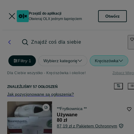
Przejdź do aplikacji
Otwórz
Otwieraj OLX jednym tapnięciem
Znajdź coś dla siebie
Filtry
·
1
Wybierz kategorię
Kręciszówka
Dla Ciebie wszystko - Kręciszówka i okolice!
Zobacz Więc
ZNALEŹLIŚMY 57 OGŁOSZEŃ
Jak pozycjonowane są ogłoszenia?
**Frytkownica **
Używane
80 zł
87,19 zł z Pakietem Ochronnym