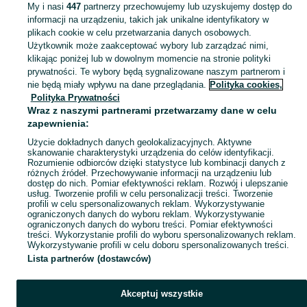
My i nasi
447
partnerzy przechowujemy lub uzyskujemy dostęp do
informacji na urządzeniu, takich jak unikalne identyfikatory w
KATEGORIA
plikach cookie w celu przetwarzania danych osobowych.
Użytkownik może zaakceptować wybory lub zarządzać nimi,
klikając poniżej lub w dowolnym momencie na stronie polityki
Skorzystaj z największego serwisu ogłoszeniowego - Kręciszówka i okolice! Kupuj to, czego pragniesz i sprzedawaj to, czego już nie potrzebujesz!
Zobacz Więc
prywatności. Te wybory będą sygnalizowane naszym partnerom i
nie będą miały wpływu na dane przeglądania.
Polityka cookies,
Mapa kategorii
Polityka Prywatności
Mapa miejscowości
Wraz z naszymi partnerami przetwarzamy dane w celu
zapewnienia:
Mapa ministron
Użycie dokładnych danych geolokalizacyjnych. Aktywne
Popularne wyszukiwania
skanowanie charakterystyki urządzenia do celów identyfikacji.
Rozumienie odbiorców dzięki statystyce lub kombinacji danych z
różnych źródeł. Przechowywanie informacji na urządzeniu lub
dostęp do nich. Pomiar efektywności reklam. Rozwój i ulepszanie
usług. Tworzenie profili w celu personalizacji treści. Tworzenie
profili w celu spersonalizowanych reklam. Wykorzystywanie
ograniczonych danych do wyboru reklam. Wykorzystywanie
ograniczonych danych do wyboru treści. Pomiar efektywności
treści. Wykorzystanie profili do wyboru spersonalizowanych reklam.
Wykorzystywanie profili w celu doboru spersonalizowanych treści.
Lista partnerów (dostawców)
Akceptuj wszystkie