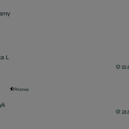
arny
ka L
65,
Różowy
yk
28,