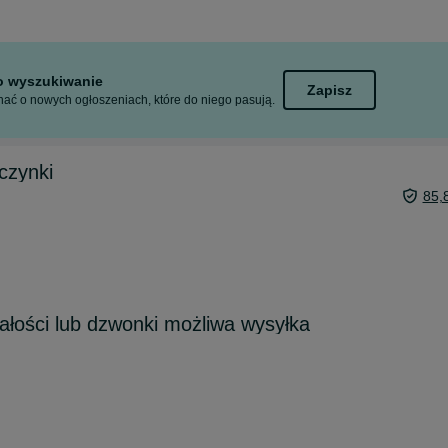
to wyszukiwanie
Zapisz
ać o nowych ogłoszeniach, które do niego pasują.
czynki
85,
łości lub dzwonki możliwa wysyłka