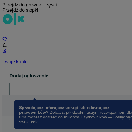
Przejdź do głównej części
Przejdź do stopki
Czat
Twoje konto
Dodaj ogłoszenie
Dla biznesu
opens in a new tab
Sprzedajesz, oferujesz usługi lub rekrutujesz
pracowników?
Zobacz, jak dzięki naszym rozwiązaniom dl
firm możesz dotrzeć do milionów użytkowników — i osiągną
swoje cele.