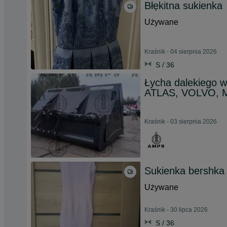
Błękitna sukienka
Używane
Kraśnik - 04 sierpnia 2026
S / 36
Łycha dalekiego 
ATLAS, VOLVO, 
Kraśnik - 03 sierpnia 2026
Sukienka bershka
Używane
Kraśnik - 30 lipca 2026
S / 36