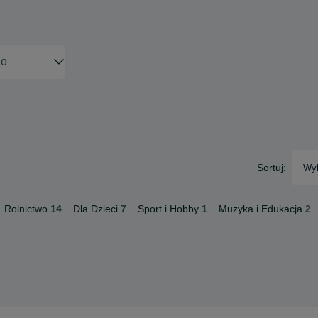
Sortuj:
Wyb
Rolnictwo
14
Dla Dzieci
7
Sport i Hobby
1
Muzyka i Edukacja
2