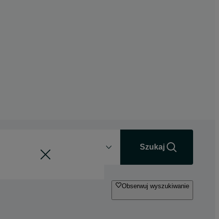
Odległość
+0 km
Szukaj
Obserwuj wyszukiwanie