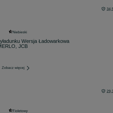
34,
Niebieski
wyładunku Wersja Ładowarkowa
MERLO, JCB
Zobacz więcej
29,
Fioletowy