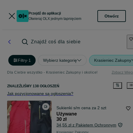
Przejdź do aplikacji
Otwórz
Otwieraj OLX jednym tapnięciem
Znajdź coś dla siebie
Filtry
·
1
Wybierz kategorię
Krasieniec Zakupny
Dla Ciebie wszystko - Krasieniec Zakupny i okolice!
Zobacz Więc
ZNALEŹLIŚMY 138 OGŁOSZEŃ
Jak pozycjonowane są ogłoszenia?
Sukienki s/m cena za 2 szt
Używane
30 zł
34,55 zł z Pakietem Ochronnym
Krasieniec Zakupny