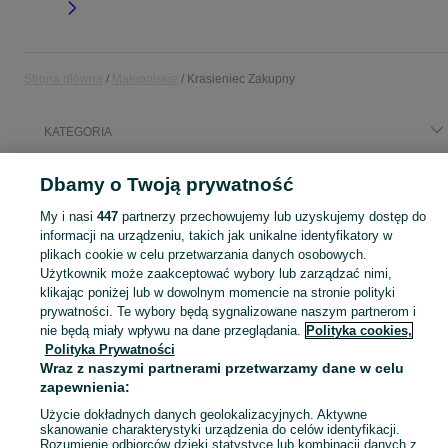
Strona główna
Małopolskie
Krasieniec Zakupny
KATEGORIA
Popularne wyszukiwania
Dbamy o Twoją prywatność
płyta grzewcza
krasieniec zakupny
My i nasi
447
partnerzy przechowujemy lub uzyskujemy dostęp do
ceramiczna płyta grzewcza
informacji na urządzeniu, takich jak unikalne identyfikatory w
plikach cookie w celu przetwarzania danych osobowych.
Użytkownik może zaakceptować wybory lub zarządzać nimi,
Skorzystaj z największego serwisu ogłoszeniowego - Krasieniec Zakupny i okolice! Kupuj to, czego pragniesz i sprzedawaj to, czego już nie potrzebujesz!
Zobacz Więc
klikając poniżej lub w dowolnym momencie na stronie polityki
prywatności. Te wybory będą sygnalizowane naszym partnerom i
Mapa kategorii
nie będą miały wpływu na dane przeglądania.
Polityka cookies,
Polityka Prywatności
Mapa miejscowości
Wraz z naszymi partnerami przetwarzamy dane w celu
Mapa ministron
zapewnienia:
Popularne wyszukiwania
Użycie dokładnych danych geolokalizacyjnych. Aktywne
skanowanie charakterystyki urządzenia do celów identyfikacji.
Rozumienie odbiorców dzięki statystyce lub kombinacji danych z