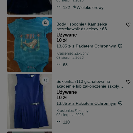
03 sierpnia 2026
122
Wielokolorowy
Body+ spodnie+ Kamizelka
bezrękawnik dziecięcy r 68
Używane
10 zł
13,85 zł z Pakietem Ochronnym
Krasieniec Zakupny
03 sierpnia 2026
68
Sukienka r110 granatowa na
akademie lub zakończenie szkoły
cool Club
Używane
10 zł
13,85 zł z Pakietem Ochronnym
Krasieniec Zakupny
03 sierpnia 2026
110