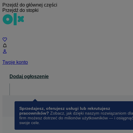
Przejdź do głównej części
Przejdź do stopki
Czat
Twoje konto
Dodaj ogłoszenie
Dla biznesu
opens in a new tab
Sprzedajesz, oferujesz usługi lub rekrutujesz
pracowników?
Zobacz, jak dzięki naszym rozwiązaniom dl
firm możesz dotrzeć do milionów użytkowników — i osiągną
swoje cele.