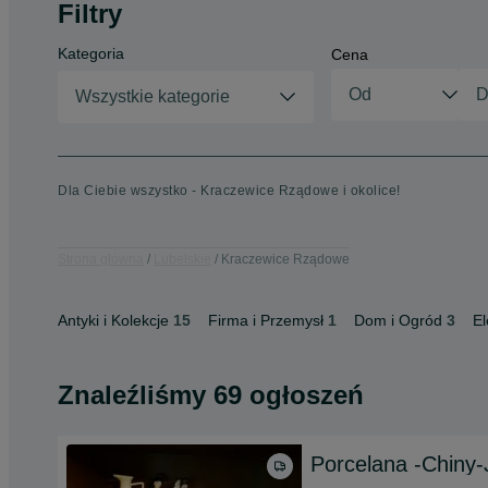
Filtry
Kategoria
Cena
Wszystkie kategorie
Dla Ciebie wszystko - Kraczewice Rządowe i okolice!
Strona główna
Lubelskie
Kraczewice Rządowe
Antyki i Kolekcje
15
Firma i Przemysł
1
Dom i Ogród
3
El
Znaleźliśmy 69 ogłoszeń
Porcelana -Chiny-