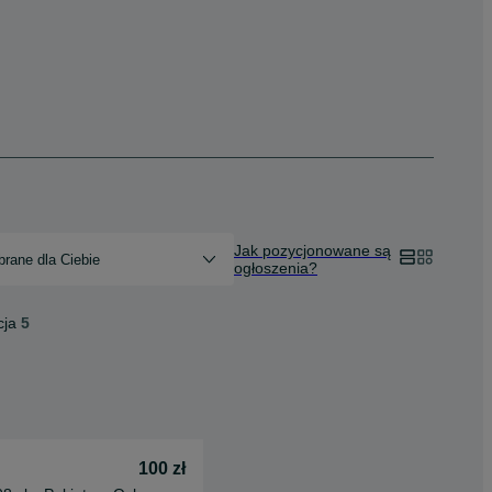
Jak pozycjonowane są
rane dla Ciebie
ogłoszenia?
cja
5
100 zł