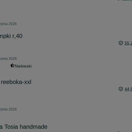
rpnia 2026
mpki r,40
55,
rpnia 2026
Niebieski
 reeboka-xxl
44,
rpnia 2026
zka Tosia handmade