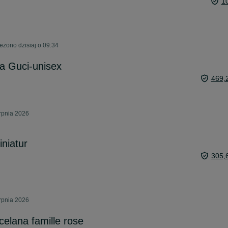
1
żono dzisiaj o 09:34
a Guci-unisex
469,
rpnia 2026
iniatur
305,
rpnia 2026
rcelana famille rose