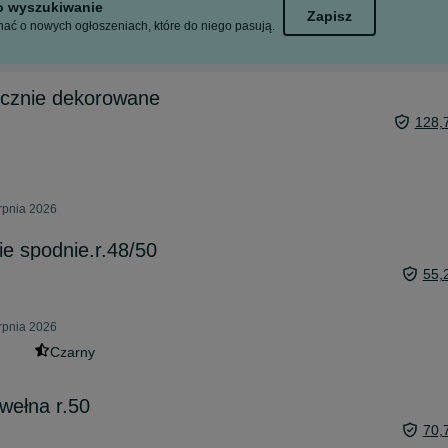
to wyszukiwanie
Zapisz
ać o nowych ogłoszeniach, które do niego pasują.
ęcznie dekorowane
128,
rpnia 2026
e spodnie.r.48/50
55,
rpnia 2026
Czarny
wełna r.50
70,