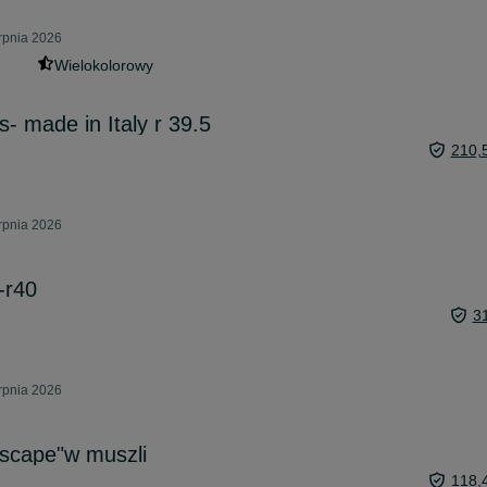
rpnia 2026
Wielokolorowy
- made in Italy r 39.5
210,
rpnia 2026
-r40
3
rpnia 2026
 scape"w muszli
118,