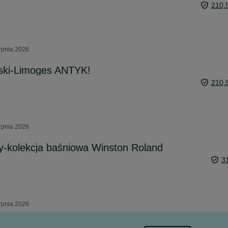
210,
rpnia 2026
rski-Limoges ANTYK!
210,
rpnia 2026
y-kolekcja baśniowa Winston Roland
3
rpnia 2026