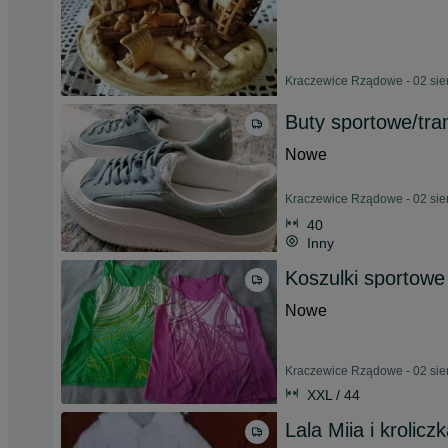
Kraczewice Rządowe - 02 sie
Buty sportowe/tra
Nowe
Kraczewice Rządowe - 02 sie
40
Inny
Koszulki sportowe
Nowe
Kraczewice Rządowe - 02 sie
XXL / 44
Lala Miia i krolic