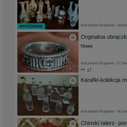
Kraczewice Rządowe - Odświe
WYRÓŻNIONE
Orginalna obrączk
Nowe
Kraczewice Rządowe - 07 sie
17
Karafki-kolekcja m
Kraczewice Rządowe - 06 sie
Chinski talerz- po