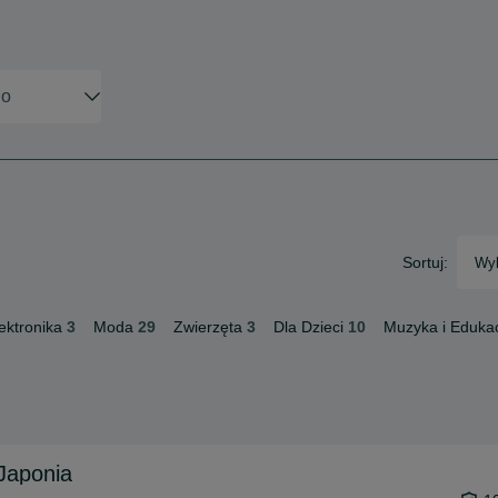
Sortuj:
Wyb
ektronika
3
Moda
29
Zwierzęta
3
Dla Dzieci
10
Muzyka i Eduka
Japonia