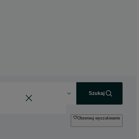
Odległość
+0 km
Szukaj
Obserwuj wyszukiwanie