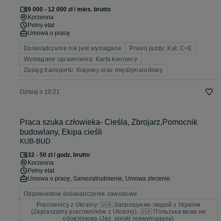
9 000 - 12 000 zł / mies. brutto
Korzenna
Pełny etat
Umowa o pracę
Doświadczenie nie jest wymagane
Prawo jazdy: Kat. C+E
Wymagane uprawnienia: Karta kierowcy
Zasięg transportu: Krajowy oraz międzynarodowy
Dzisiaj o 10:21
Praca szuka człowieka- Cieśla, Zbrojarz,Pomocnik
budowlany, Ekipa cieśli
KUB-BUD
32 - 50 zł / godz. brutto
Korzenna
Pełny etat
Umowa o pracę, Samozatrudnienie, Umowa zlecenie
Odpowiednie doświadczenie zawodowe
Pracownicy z Ukrainy: 🇺🇦 Запрошуємо людей з України
(Zapraszamy pracowników z Ukrainy), 🇺🇦 Польська мова не
обов'язкова (Jęz. polski niewymagany)