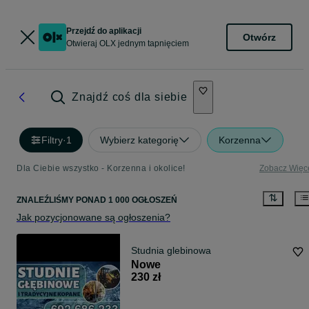
Przejdź do aplikacji
Otwórz
Otwieraj OLX jednym tapnięciem
Znajdź coś dla siebie
Filtry
·
1
Wybierz kategorię
Korzenna
Dla Ciebie wszystko - Korzenna i okolice!
Zobacz Więc
ZNALEŹLIŚMY
PONAD
1 000 OGŁOSZEŃ
Jak pozycjonowane są ogłoszenia?
Studnia glebinowa
Nowe
230 zł