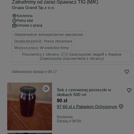
Zatrudnimy od zaraz-Spawacz TIG (M/K)
Grupa Grand Sp.z o.o.
Korzenna
Pełny etat
Umowa o pracę
Odpowiednie doświadczenie zawodowe
Dyspozycyjność: Praca zmianowa
Miejsce pracy: W siedzibie firmy
Pracownicy z Ukrainy: 🇺🇦 Запрошуємо людей з України
(Zapraszamy pracowników z Ukrainy)
Odświeżono dzisiaj o 09:17
Sok z czerwonej porzeczki w
słoikach 500 ml
90 zł
97,60 zł z Pakietem Ochronnym
Korzenna
Dzisiaj o 08:59