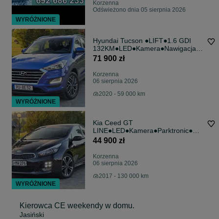
Korzenna
Odświeżono dnia 05 sierpnia 2026
WYRÓŻNIONE
Hyundai Tucson ●LIFT●1.6 GDI
132KM●LED●Kamera●Nawigacja●
Parktronic
71 900 zł
Korzenna
06 sierpnia 2026
2020 - 59 000 km
WYRÓŻNIONE
Kia Ceed GT
LINE●LED●Kamera●Parktronic●Na
wigacja●Automat
44 900 zł
Korzenna
06 sierpnia 2026
2017 - 130 000 km
WYRÓŻNIONE
Kierowca CE weekendy w domu.
Jasiński