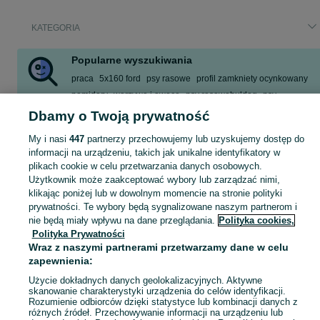
KATEGORIA
Popularne wyszukiwania
praca
5x160 ford
psy rasowe
profil zamkniety ocynkowany
pomidory
warzywa i owoce
psy rasowebuldog
psy
Dbamy o Twoją prywatność
Zobacz Więcej
My i nasi
447
partnerzy przechowujemy lub uzyskujemy dostęp do
informacji na urządzeniu, takich jak unikalne identyfikatory w
Skorzystaj z największego serwisu ogłoszeniowego - Korzenna i okolice! Kupuj to, czego pragniesz i sprzedawaj to, czego już nie potrzebujesz!
Zobacz Więc
plikach cookie w celu przetwarzania danych osobowych.
Użytkownik może zaakceptować wybory lub zarządzać nimi,
Mapa kategorii
klikając poniżej lub w dowolnym momencie na stronie polityki
Mapa miejscowości
prywatności. Te wybory będą sygnalizowane naszym partnerom i
nie będą miały wpływu na dane przeglądania.
Polityka cookies,
Mapa ministron
Polityka Prywatności
Popularne wyszukiwania
Wraz z naszymi partnerami przetwarzamy dane w celu
zapewnienia:
Użycie dokładnych danych geolokalizacyjnych. Aktywne
skanowanie charakterystyki urządzenia do celów identyfikacji.
Rozumienie odbiorców dzięki statystyce lub kombinacji danych z
różnych źródeł. Przechowywanie informacji na urządzeniu lub