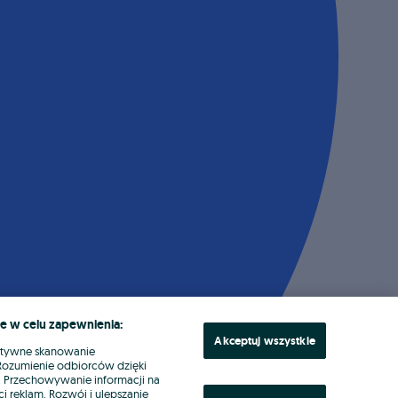
e w celu zapewnienia:
Akceptuj wszystkie
ktywne skanowanie
. Rozumienie odbiorców dzięki
ł. Przechowywanie informacji na
i reklam. Rozwój i ulepszanie