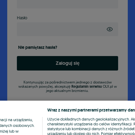
Hasło
Nie pamiętasz hasła?
Zaloguj się
Kontynuując za pośrednictwem jednego z dostawców
wskazanych powyżej, akceptuję
Regulamin serwisu
OLX.pl w
jego aktualnym brzmieniu.
Wraz z naszymi partnerami przetwarzamy dan
Użycie dokładnych danych geolokalizacyjnych. A
cji na urządzeniu,
charakterystyki urządzenia do celów identyfikacji
ia danych osobowych.
statystyce lub kombinacji danych z różnych źróde
niżej lub w
urządzeniu lub dostęp do nich. Pomiar efektywnośc