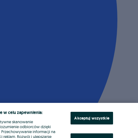
e w celu zapewnienia:
Akceptuj wszystkie
ktywne skanowanie
. Rozumienie odbiorców dzięki
ł. Przechowywanie informacji na
i reklam. Rozwój i ulepszanie