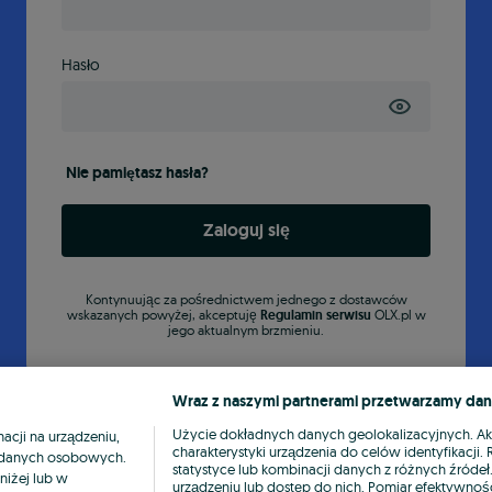
Hasło
Nie pamiętasz hasła?
Zaloguj się
Kontynuując za pośrednictwem jednego z dostawców
wskazanych powyżej, akceptuję
Regulamin serwisu
OLX.pl w
jego aktualnym brzmieniu.
Wraz z naszymi partnerami przetwarzamy dan
Użycie dokładnych danych geolokalizacyjnych. A
cji na urządzeniu,
charakterystyki urządzenia do celów identyfikacji
ia danych osobowych.
statystyce lub kombinacji danych z różnych źróde
niżej lub w
urządzeniu lub dostęp do nich. Pomiar efektywnośc