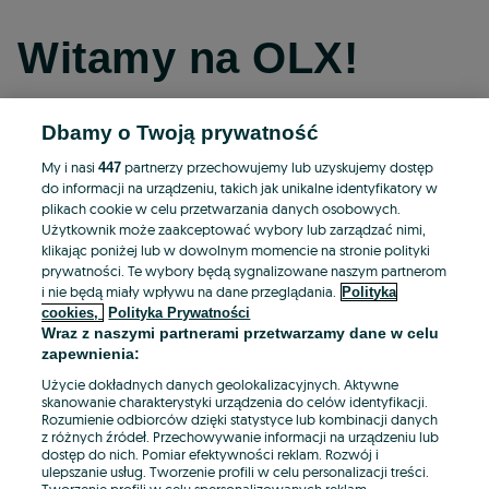
Witamy na OLX!
Dbamy o Twoją prywatność
Kontynuuj przez Facebooka
My i nasi
partnerzy przechowujemy lub uzyskujemy dostęp
447
do informacji na urządzeniu, takich jak unikalne identyfikatory w
Kontynuuj przez konto Apple
plikach cookie w celu przetwarzania danych osobowych.
Użytkownik może zaakceptować wybory lub zarządzać nimi,
klikając poniżej lub w dowolnym momencie na stronie polityki
prywatności. Te wybory będą sygnalizowane naszym partnerom
Kontynuuj przez konto Google
i nie będą miały wpływu na dane przeglądania.
Polityka
cookies,
Polityka Prywatności
Wraz z naszymi partnerami przetwarzamy dane w celu
LUB
zapewnienia:
Zaloguj się
Załóż konto
Użycie dokładnych danych geolokalizacyjnych. Aktywne
skanowanie charakterystyki urządzenia do celów identyfikacji.
Rozumienie odbiorców dzięki statystyce lub kombinacji danych
E-mail
z różnych źródeł. Przechowywanie informacji na urządzeniu lub
dostęp do nich. Pomiar efektywności reklam. Rozwój i
ulepszanie usług. Tworzenie profili w celu personalizacji treści.
Tworzenie profili w celu spersonalizowanych reklam.