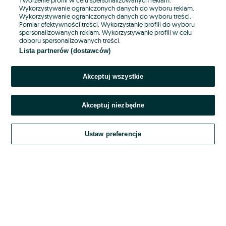
Wykorzystywanie ograniczonych danych do wyboru reklam.
Wykorzystywanie ograniczonych danych do wyboru treści.
Hasło
Pomiar efektywności treści. Wykorzystanie profili do wyboru
spersonalizowanych reklam. Wykorzystywanie profili w celu
doboru spersonalizowanych treści.
Lista partnerów (dostawców)
Nie pamiętasz hasła?
Akceptuj wszystkie
Zaloguj się
Akceptuj niezbędne
Kontynuując za pośrednictwem jednego z dostawców wskazanych powyżej,
akceptuję
OLX.pl w jego aktualnym brzmieniu.
Ustaw preferencje
Regulamin serwisu