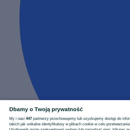
Dbamy o Twoją prywatność
My i nasi
447
partnerzy przechowujemy lub uzyskujemy dostęp do infor
takich jak unikalne identyfikatory w plikach cookie w celu przetwarzan
Użytkownik może zaakceptować wybory lub zarządzać nimi, klikając po