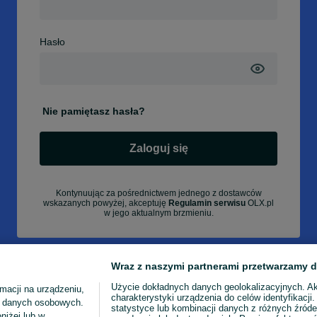
Hasło
Nie pamiętasz hasła?
Zaloguj się
Kontynuując za pośrednictwem jednego z dostawców
wskazanych powyżej, akceptuję
Regulamin serwisu
OLX.pl
w jego aktualnym brzmieniu.
Wraz z naszymi partnerami przetwarzamy d
Użycie dokładnych danych geolokalizacyjnych. A
macji na urządzeniu,
charakterystyki urządzenia do celów identyfikacji
ia danych osobowych.
statystyce lub kombinacji danych z różnych źróde
niżej lub w