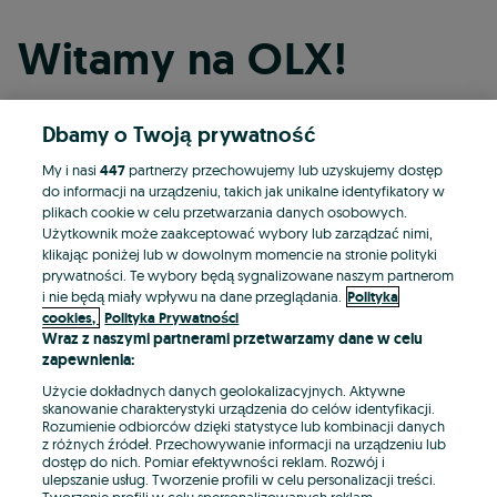
Witamy na OLX!
Dbamy o Twoją prywatność
Kontynuuj przez Facebooka
My i nasi
447
partnerzy przechowujemy lub uzyskujemy dostęp
do informacji na urządzeniu, takich jak unikalne identyfikatory w
Kontynuuj przez konto Apple
plikach cookie w celu przetwarzania danych osobowych.
Użytkownik może zaakceptować wybory lub zarządzać nimi,
klikając poniżej lub w dowolnym momencie na stronie polityki
prywatności. Te wybory będą sygnalizowane naszym partnerom
Kontynuuj przez konto Google
i nie będą miały wpływu na dane przeglądania.
Polityka
cookies,
Polityka Prywatności
Wraz z naszymi partnerami przetwarzamy dane w celu
LUB
zapewnienia:
Zaloguj się
Załóż konto
Użycie dokładnych danych geolokalizacyjnych. Aktywne
skanowanie charakterystyki urządzenia do celów identyfikacji.
Rozumienie odbiorców dzięki statystyce lub kombinacji danych
E-mail
z różnych źródeł. Przechowywanie informacji na urządzeniu lub
dostęp do nich. Pomiar efektywności reklam. Rozwój i
ulepszanie usług. Tworzenie profili w celu personalizacji treści.
Tworzenie profili w celu spersonalizowanych reklam.