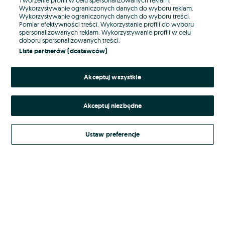
Wykorzystywanie ograniczonych danych do wyboru reklam.
Wykorzystywanie ograniczonych danych do wyboru treści.
Hasło
Pomiar efektywności treści. Wykorzystanie profili do wyboru
spersonalizowanych reklam. Wykorzystywanie profili w celu
doboru spersonalizowanych treści.
Lista partnerów (dostawców)
Nie pamiętasz hasła?
Akceptuj wszystkie
Zaloguj się
Akceptuj niezbędne
Kontynuując za pośrednictwem jednego z dostawców wskazanych powyżej,
akceptuję
Regulamin serwisu
OLX.pl w jego aktualnym brzmieniu.
Ustaw preferencje