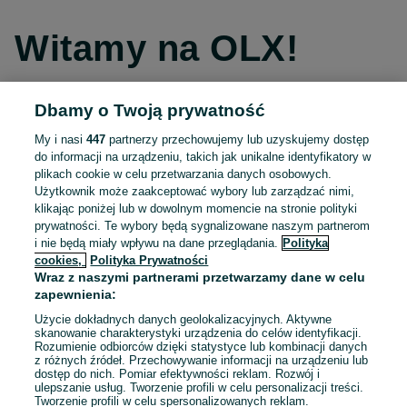
Witamy na OLX!
Dbamy o Twoją prywatność
Kontynuuj przez Facebooka
My i nasi
447
partnerzy przechowujemy lub uzyskujemy dostęp
do informacji na urządzeniu, takich jak unikalne identyfikatory w
Kontynuuj przez konto Apple
plikach cookie w celu przetwarzania danych osobowych.
Użytkownik może zaakceptować wybory lub zarządzać nimi,
klikając poniżej lub w dowolnym momencie na stronie polityki
prywatności. Te wybory będą sygnalizowane naszym partnerom
Kontynuuj przez konto Google
i nie będą miały wpływu na dane przeglądania.
Polityka
cookies,
Polityka Prywatności
Wraz z naszymi partnerami przetwarzamy dane w celu
LUB
zapewnienia:
Zaloguj się
Załóż konto
Użycie dokładnych danych geolokalizacyjnych. Aktywne
skanowanie charakterystyki urządzenia do celów identyfikacji.
Rozumienie odbiorców dzięki statystyce lub kombinacji danych
E-mail
z różnych źródeł. Przechowywanie informacji na urządzeniu lub
dostęp do nich. Pomiar efektywności reklam. Rozwój i
ulepszanie usług. Tworzenie profili w celu personalizacji treści.
Tworzenie profili w celu spersonalizowanych reklam.