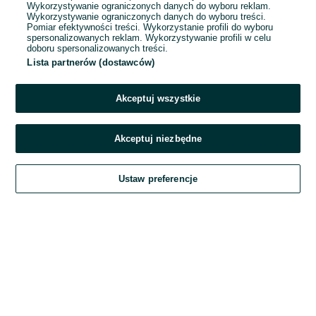
Wykorzystywanie ograniczonych danych do wyboru reklam.
Wykorzystywanie ograniczonych danych do wyboru treści.
Hasło
Pomiar efektywności treści. Wykorzystanie profili do wyboru
spersonalizowanych reklam. Wykorzystywanie profili w celu
doboru spersonalizowanych treści.
Lista partnerów (dostawców)
Nie pamiętasz hasła?
Akceptuj wszystkie
Zaloguj się
Akceptuj niezbędne
Kontynuując za pośrednictwem jednego z dostawców wskazanych powyżej,
Ustaw preferencje
akceptuję
Regulamin serwisu
OLX.pl w jego aktualnym brzmieniu.