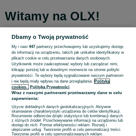
Witamy na OLX!
Dbamy o Twoją prywatność
Kontynuuj przez Facebooka
My i nasi
447
partnerzy przechowujemy lub uzyskujemy dostęp
do informacji na urządzeniu, takich jak unikalne identyfikatory w
Kontynuuj przez konto Apple
plikach cookie w celu przetwarzania danych osobowych.
Użytkownik może zaakceptować wybory lub zarządzać nimi,
klikając poniżej lub w dowolnym momencie na stronie polityki
prywatności. Te wybory będą sygnalizowane naszym partnerom
Kontynuuj przez konto Google
i nie będą miały wpływu na dane przeglądania.
Polityka
cookies,
Polityka Prywatności
Wraz z naszymi partnerami przetwarzamy dane w celu
LUB
zapewnienia:
Zaloguj się
Załóż konto
Użycie dokładnych danych geolokalizacyjnych. Aktywne
skanowanie charakterystyki urządzenia do celów identyfikacji.
Rozumienie odbiorców dzięki statystyce lub kombinacji danych
E-mail
z różnych źródeł. Przechowywanie informacji na urządzeniu lub
dostęp do nich. Pomiar efektywności reklam. Rozwój i
ulepszanie usług. Tworzenie profili w celu personalizacji treści.
Tworzenie profili w celu spersonalizowanych reklam.