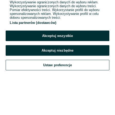
Wykorzystywanie ograniczonych danych do wyboru reklam.
Wykorzystywanie ograniczonych danych do wyboru treści.
Hasło
Pomiar efektywności treści. Wykorzystanie profili do wyboru
spersonalizowanych reklam. Wykorzystywanie profili w celu
doboru spersonalizowanych treści.
Lista partnerów (dostawców)
Nie pamiętasz hasła?
Akceptuj wszystkie
Zaloguj się
Akceptuj niezbędne
Kontynuując za pośrednictwem jednego z dostawców wskazanych powyżej,
Ustaw preferencje
akceptuję
Regulamin serwisu
OLX.pl w jego aktualnym brzmieniu.