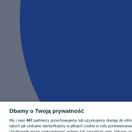
Dbamy o Twoją prywatność
My i nasi
447
partnerzy przechowujemy lub uzyskujemy dostęp do infor
takich jak unikalne identyfikatory w plikach cookie w celu przetwarzan
Użytkownik może zaakceptować wybory lub zarządzać nimi, klikając po