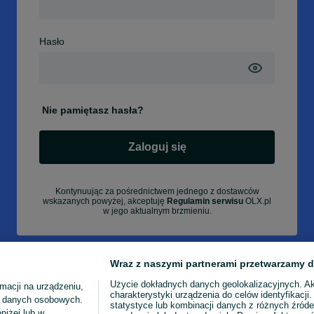
Hasło
Nie pamiętasz hasła?
Zaloguj się
Kontynuując za pośrednictwem jednego z dostawców
wskazanych powyżej, akceptuję
Regulamin serwisu
OLX.pl
w jego aktualnym brzmieniu.
Wraz z naszymi partnerami przetwarzamy d
Użycie dokładnych danych geolokalizacyjnych. A
macji na urządzeniu,
charakterystyki urządzenia do celów identyfikacji
ia danych osobowych.
statystyce lub kombinacji danych z różnych źróde
niżej lub w