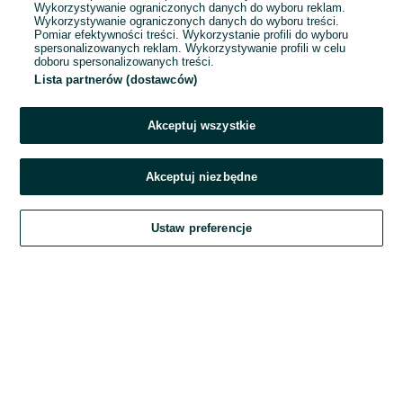
Wykorzystywanie ograniczonych danych do wyboru reklam.
Wykorzystywanie ograniczonych danych do wyboru treści.
Hasło
Pomiar efektywności treści. Wykorzystanie profili do wyboru
spersonalizowanych reklam. Wykorzystywanie profili w celu
doboru spersonalizowanych treści.
Lista partnerów (dostawców)
Nie pamiętasz hasła?
Akceptuj wszystkie
Zaloguj się
Akceptuj niezbędne
Kontynuując za pośrednictwem jednego z dostawców wskazanych powyżej,
Ustaw preferencje
akceptuję
Regulamin serwisu
OLX.pl w jego aktualnym brzmieniu.