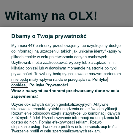
Witamy na OLX!
Dbamy o Twoją prywatność
Kontynuuj przez Facebooka
My i nasi
447
partnerzy przechowujemy lub uzyskujemy dostęp
do informacji na urządzeniu, takich jak unikalne identyfikatory w
Kontynuuj przez konto Apple
plikach cookie w celu przetwarzania danych osobowych.
Użytkownik może zaakceptować wybory lub zarządzać nimi,
klikając poniżej lub w dowolnym momencie na stronie polityki
prywatności. Te wybory będą sygnalizowane naszym partnerom
Kontynuuj przez konto Google
i nie będą miały wpływu na dane przeglądania.
Polityka
cookies,
Polityka Prywatności
Wraz z naszymi partnerami przetwarzamy dane w celu
LUB
zapewnienia:
Zaloguj się
Załóż konto
Użycie dokładnych danych geolokalizacyjnych. Aktywne
skanowanie charakterystyki urządzenia do celów identyfikacji.
Rozumienie odbiorców dzięki statystyce lub kombinacji danych
E-mail
z różnych źródeł. Przechowywanie informacji na urządzeniu lub
dostęp do nich. Pomiar efektywności reklam. Rozwój i
ulepszanie usług. Tworzenie profili w celu personalizacji treści.
Tworzenie profili w celu spersonalizowanych reklam.