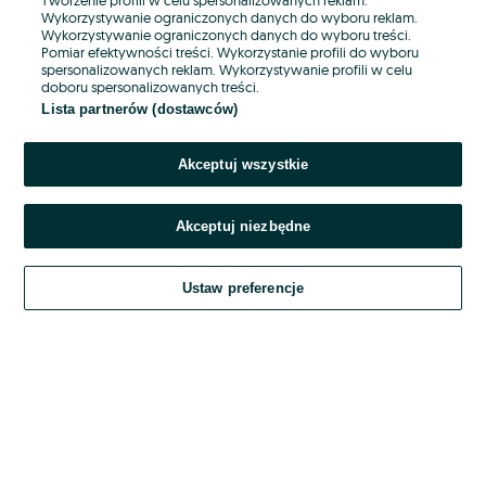
Wykorzystywanie ograniczonych danych do wyboru reklam.
Wykorzystywanie ograniczonych danych do wyboru treści.
Hasło
Pomiar efektywności treści. Wykorzystanie profili do wyboru
spersonalizowanych reklam. Wykorzystywanie profili w celu
doboru spersonalizowanych treści.
Lista partnerów (dostawców)
Nie pamiętasz hasła?
Akceptuj wszystkie
Zaloguj się
Akceptuj niezbędne
Kontynuując za pośrednictwem jednego z dostawców wskazanych powyżej,
akceptuję
OLX.pl w jego aktualnym brzmieniu.
Ustaw preferencje
Regulamin serwisu