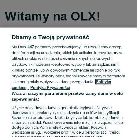
Witamy na OLX!
Dbamy o Twoją prywatność
Kontynuuj przez Facebooka
My i nasi
partnerzy przechowujemy lub uzyskujemy dostęp
447
do informacji na urządzeniu, takich jak unikalne identyfikatory w
Kontynuuj przez konto Apple
plikach cookie w celu przetwarzania danych osobowych.
Użytkownik może zaakceptować wybory lub zarządzać nimi,
klikając poniżej lub w dowolnym momencie na stronie polityki
prywatności. Te wybory będą sygnalizowane naszym partnerom
Kontynuuj przez konto Google
i nie będą miały wpływu na dane przeglądania.
Polityka
cookies,
Polityka Prywatności
Wraz z naszymi partnerami przetwarzamy dane w celu
LUB
zapewnienia:
Zaloguj się
Załóż konto
Użycie dokładnych danych geolokalizacyjnych. Aktywne
skanowanie charakterystyki urządzenia do celów identyfikacji.
Rozumienie odbiorców dzięki statystyce lub kombinacji danych
E-mail
z różnych źródeł. Przechowywanie informacji na urządzeniu lub
dostęp do nich. Pomiar efektywności reklam. Rozwój i
ulepszanie usług. Tworzenie profili w celu personalizacji treści.
Tworzenie profili w celu spersonalizowanych reklam.