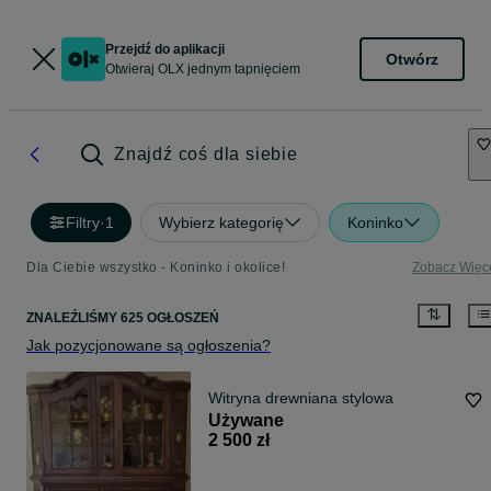
Przejdź do aplikacji
Otwórz
Otwieraj OLX jednym tapnięciem
Znajdź coś dla siebie
Filtry
·
1
Wybierz kategorię
Koninko
Dla Ciebie wszystko - Koninko i okolice!
Zobacz Więc
ZNALEŹLIŚMY 625 OGŁOSZEŃ
Jak pozycjonowane są ogłoszenia?
Witryna drewniana stylowa
Używane
2 500 zł