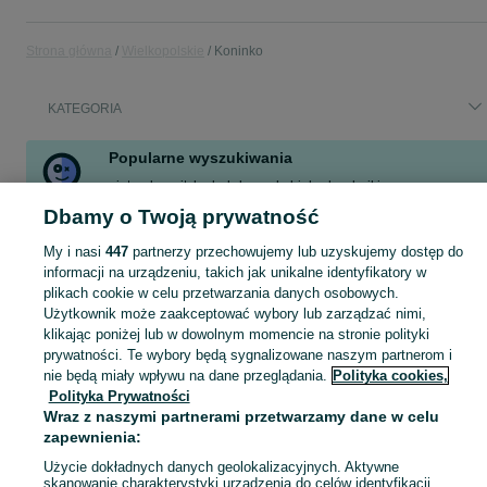
Strona główna
Wielkopolskie
Koninko
KATEGORIA
Popularne wyszukiwania
nintendo switch oled
komoda biała
kowbojki
mieszkanie na sprzedaż
gabinet
drążek stojący
Dbamy o Twoją prywatność
działka budowlana
regał bialy
My i nasi
447
partnerzy przechowujemy lub uzyskujemy dostęp do
informacji na urządzeniu, takich jak unikalne identyfikatory w
plikach cookie w celu przetwarzania danych osobowych.
Skorzystaj z największego serwisu ogłoszeniowego - Koninko i okolice! Kupuj to, czego pragniesz i sprzedawaj to, czego już nie potrzebujesz!
Zobacz Więc
Użytkownik może zaakceptować wybory lub zarządzać nimi,
klikając poniżej lub w dowolnym momencie na stronie polityki
Mapa kategorii
prywatności. Te wybory będą sygnalizowane naszym partnerom i
nie będą miały wpływu na dane przeglądania.
Polityka cookies,
Mapa miejscowości
Polityka Prywatności
Mapa ministron
Wraz z naszymi partnerami przetwarzamy dane w celu
Popularne wyszukiwania
zapewnienia:
Użycie dokładnych danych geolokalizacyjnych. Aktywne
skanowanie charakterystyki urządzenia do celów identyfikacji.