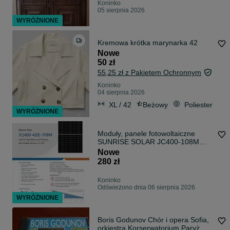
Koninko
05 sierpnia 2026
WYRÓŻNIONE
Kremowa krótka marynarka 42
Nowe
50 zł
55,25 zł z Pakietem Ochronnym
Koninko
04 sierpnia 2026
XL / 42
Beżowy
Poliester
WYRÓŻNIONE
Moduły, panele fotowoltaiczne
SUNRISE SOLAR JC400-108M
400Wp SFR Wysyłka paletowa
Nowe
280 zł
Koninko
Odświeżono dnia 06 sierpnia 2026
WYRÓŻNIONE
Boris Godunov Chór i opera Sofia,
orkiestra Korserwatorium Paryż