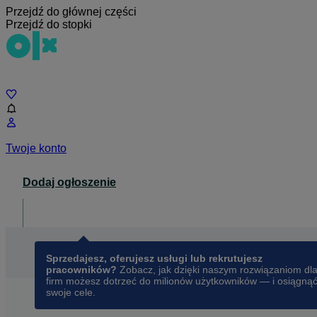
Przejdź do głównej części
Przejdź do stopki
Czat
Twoje konto
Dodaj ogłoszenie
Dla biznesu
opens in a new tab
Sprzedajesz, oferujesz usługi lub rekrutujesz
pracowników?
Zobacz, jak dzięki naszym rozwiązaniom dl
firm możesz dotrzeć do milionów użytkowników — i osiągną
swoje cele.