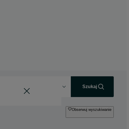
Odległość
+0 km
Szukaj
Obserwuj wyszukiwanie