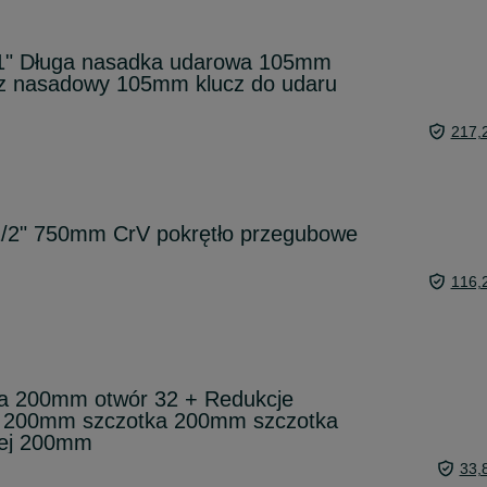
" Długa nasadka udarowa 105mm
z nasadowy 105mm klucz do udaru
217,
 1/2" 750mm CrV pokrętło przegubowe
116,
a 200mm otwór 32 + Redukcje
a 200mm szczotka 200mm szczotka
owej 200mm
33,