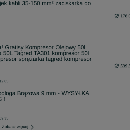
ejek kabli 35-150 mm² zaciskarka do
178,
 Gratisy Kompresor Olejowy 50L
a 50L Tagred TA301 kompresor 50l
presor sprężarka tagred kompresor
599,
 12:05
 Podłoga Brązowa 9 mm - WYSYŁKA,
 !
 09:35
Zobacz więcej