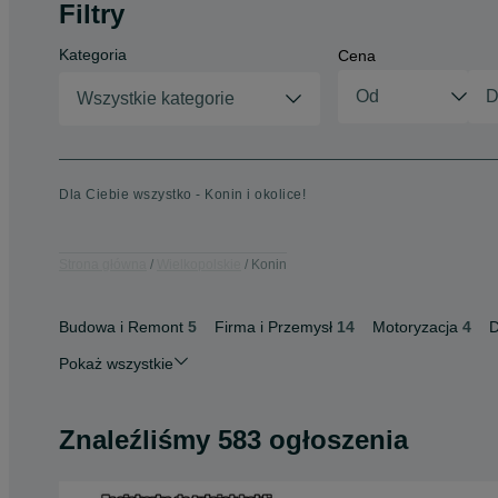
Filtry
Kategoria
Cena
Wszystkie kategorie
Dla Ciebie wszystko - Konin i okolice!
Strona główna
Wielkopolskie
Konin
Budowa i Remont
5
Firma i Przemysł
14
Motoryzacja
4
D
Pokaż wszystkie
Znaleźliśmy 583 ogłoszenia