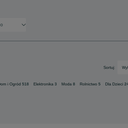
Sortuj:
Wyb
om i Ogród
518
Elektronika
3
Moda
8
Rolnictwo
5
Dla Dzieci
2