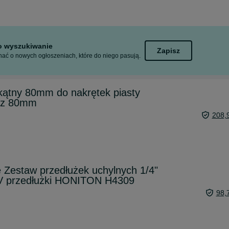
to wyszukiwanie
Zapisz
ać o nowych ogłoszeniach, które do niego pasują.
-kątny 80mm do nakrętek piasty
cz 80mm
208,
e Zestaw przedłużek uchylnych 1/4"
Cr-V przedłużki HONITON H4309
98,