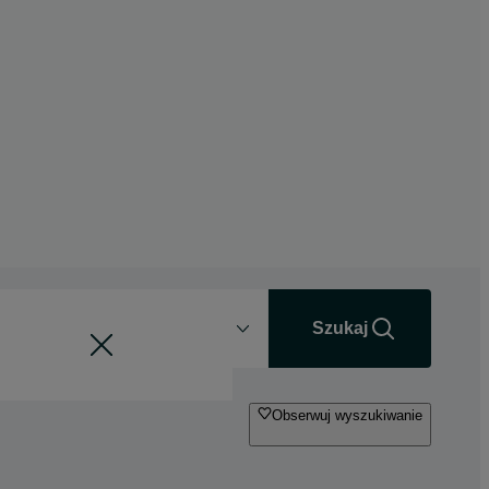
Odległość
+0 km
Szukaj
Obserwuj wyszukiwanie