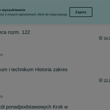
to wyszukiwanie
Zapisz
ać o nowych ogłoszeniach, które do niego pasują.
eca rozm. 122
34,
026
eum i technikum Historia zakres
23,
026
zkół ponadpodstawowych Krok w