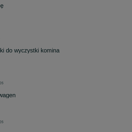
cę
8
ki do wyczystki komina
026
wagen
026