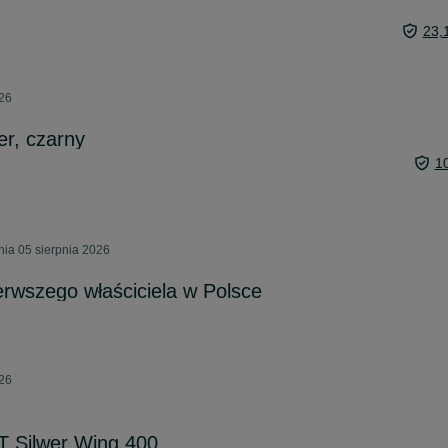
23,
026
er, czarny
1
ia 05 sierpnia 2026
rwszego właściciela w Polsce
026
 Silwer Wing 400