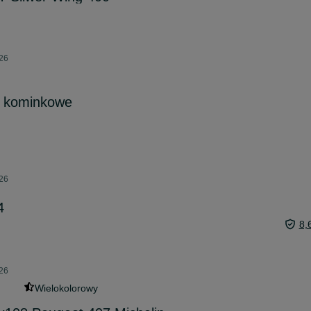
026
 kominkowe
026
4
8,
026
Wielokolorowy