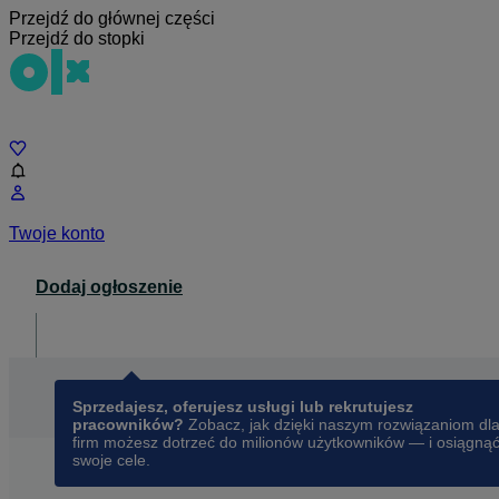
Przejdź do głównej części
Przejdź do stopki
Czat
Twoje konto
Dodaj ogłoszenie
Dla biznesu
opens in a new tab
Sprzedajesz, oferujesz usługi lub rekrutujesz
pracowników?
Zobacz, jak dzięki naszym rozwiązaniom dl
firm możesz dotrzeć do milionów użytkowników — i osiągną
swoje cele.