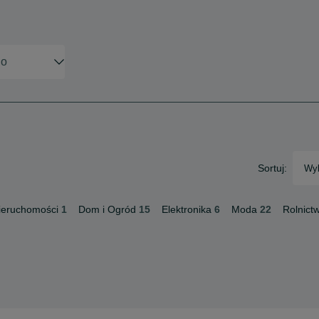
Sortuj:
Wyb
ieruchomości
1
Dom i Ogród
15
Elektronika
6
Moda
22
Rolnict