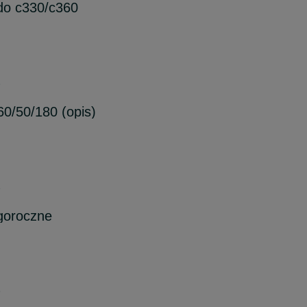
do c330/c360
6
0/50/180 (opis)
8
goroczne
9