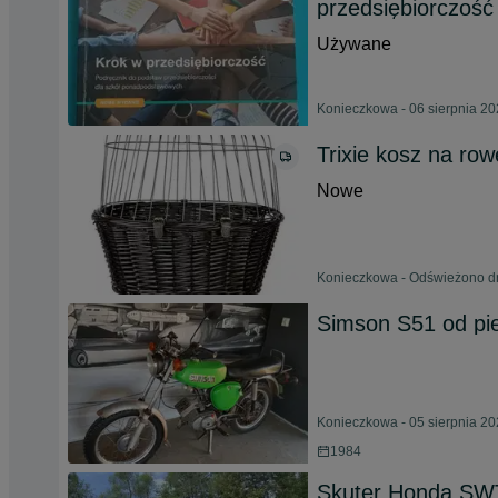
przedsiębiorczość
Używane
Konieczkowa - 06 sierpnia 2
Trixie kosz na row
Nowe
Konieczkowa - Odświeżono dn
Simson S51 od pie
Konieczkowa - 05 sierpnia 2
1984
Skuter Honda SWT