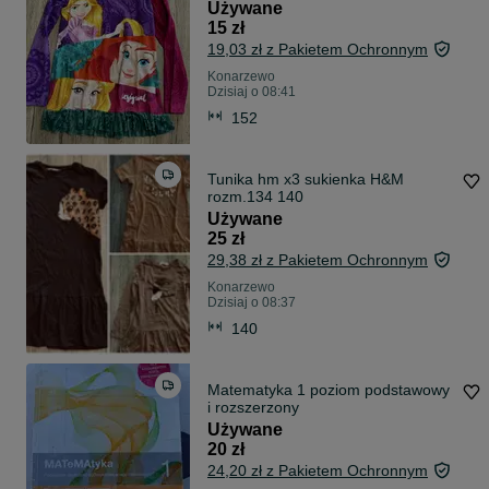
152
Używane
15 zł
19,03 zł z Pakietem Ochronnym
Konarzewo
Dzisiaj o 08:41
152
Tunika hm x3 sukienka H&M
rozm.134 140
Używane
25 zł
29,38 zł z Pakietem Ochronnym
Konarzewo
Dzisiaj o 08:37
140
Matematyka 1 poziom podstawowy
i rozszerzony
Używane
20 zł
24,20 zł z Pakietem Ochronnym