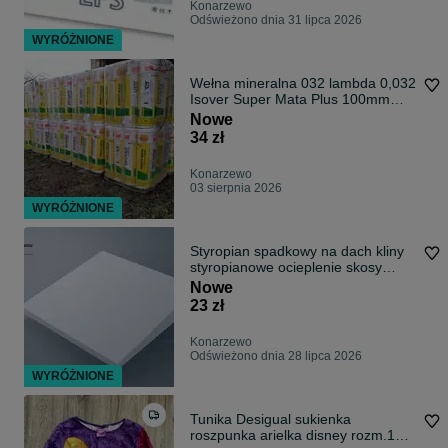
Konarzewo
Odświeżono dnia 31 lipca 2026
WYRÓŻNIONE
Wełna mineralna 032 lambda 0,032
Isover Super Mata Plus 100mm
5,4m2
Nowe
34 zł
Konarzewo
03 sierpnia 2026
WYRÓŻNIONE
Styropian spadkowy na dach kliny
styropianowe ocieplenie skosy
dachowe
Nowe
23 zł
Konarzewo
Odświeżono dnia 28 lipca 2026
WYRÓŻNIONE
Tunika Desigual sukienka
roszpunka arielka disney rozm.146