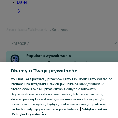
Dalej
Strona główna
Wielkopolskie
Konarzewo
KATEGORIA
Popularne wyszukiwania
motoryzacja golf
motoryzacjagolf kabrio
kallax
dunlop 205 55 16
zegar wiszący
kanapa rozkładana
Dbamy o Twoją prywatność
kostka brama wjazd
My i nasi
447
partnerzy przechowujemy lub uzyskujemy dostęp do
informacji na urządzeniu, takich jak unikalne identyfikatory w
plikach cookie w celu przetwarzania danych osobowych.
Skorzystaj z największego serwisu ogłoszeniowego - Konarzewo i okolice! Kupuj to, czego pragniesz i sprzedawaj to, czego już nie potrzebujesz!
Zobacz Więc
Użytkownik może zaakceptować wybory lub zarządzać nimi,
klikając poniżej lub w dowolnym momencie na stronie polityki
Mapa kategorii
prywatności. Te wybory będą sygnalizowane naszym partnerom i
Mapa miejscowości
nie będą miały wpływu na dane przeglądania.
Polityka cookies,
Polityka Prywatności
Mapa ministron