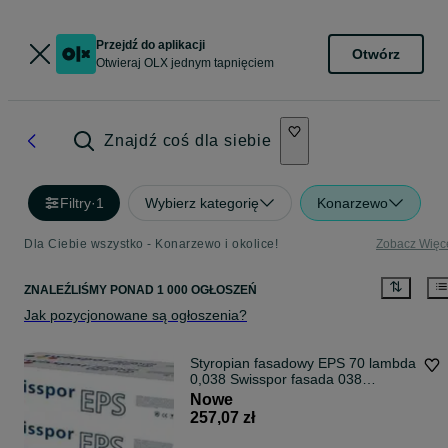
Przejdź do aplikacji
Otwórz
Otwieraj OLX jednym tapnięciem
Znajdź coś dla siebie
Filtry
·
1
Wybierz kategorię
Konarzewo
Dla Ciebie wszystko - Konarzewo i okolice!
Zobacz Więc
ZNALEŹLIŚMY
PONAD
1 000 OGŁOSZEŃ
Jak pozycjonowane są ogłoszenia?
Styropian fasadowy EPS 70 lambda
0,038 Swisspor fasada 038
PROMOCJA
Nowe
257,07 zł