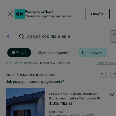
Przejdź do aplikacji
Otwórz
Otwieraj OLX jednym tapnięciem
Znajdź coś dla siebie
Filtry
·
1
Wybierz kategorię
Konarzew
Dla Ciebie wszystko - Konarzew i okolice!
Zobacz Więc
ZNALEŹLIŚMY 283 OGŁOSZENIA
Jak pozycjonowane są ogłoszenia?
Dom Domki Osiedle domków
Konarzew / Salnia/Krotoszyn III
ETAP
1 016 463 zł
Konarzew
Odświeżono dnia 27 lipca 2026