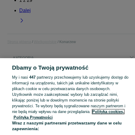
1
z
29
Dalej
Strona główna
Wielkopolskie
Konarzew
KATEGORIA
Dbamy o Twoją prywatność
Popularne wyszukiwania
My i nasi
447
partnerzy przechowujemy lub uzyskujemy dostęp do
zestaw mebili
zestaw mebili komoda
dzialki
informacji na urządzeniu, takich jak unikalne identyfikatory w
plikach cookie w celu przetwarzania danych osobowych.
Użytkownik może zaakceptować wybory lub zarządzać nimi,
Skorzystaj z największego serwisu ogłoszeniowego - Konarzew i okolice! Kupuj to, czego pragniesz i sprzedawaj to, czego już nie potrzebujesz!
Zobacz Więc
klikając poniżej lub w dowolnym momencie na stronie polityki
prywatności. Te wybory będą sygnalizowane naszym partnerom i
Mapa kategorii
nie będą miały wpływu na dane przeglądania.
Polityka cookies,
Polityka Prywatności
Mapa miejscowości
Wraz z naszymi partnerami przetwarzamy dane w celu
Mapa ministron
zapewnienia:
Popularne wyszukiwania