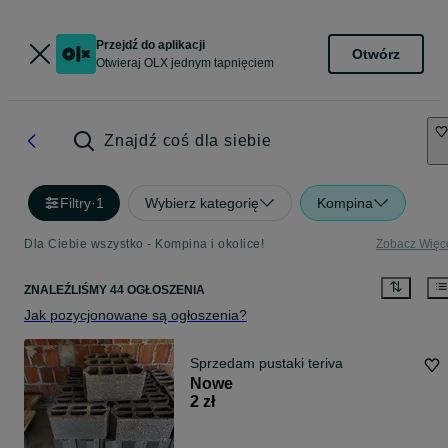
Przejdź do aplikacji
Otwórz
Otwieraj OLX jednym tapnięciem
Znajdź coś dla siebie
Filtry
·
1
Wybierz kategorię
Kompina
Dla Ciebie wszystko - Kompina i okolice!
Zobacz Więc
ZNALEŹLIŚMY 44 OGŁOSZENIA
Jak pozycjonowane są ogłoszenia?
Sprzedam pustaki teriva
Nowe
2 zł