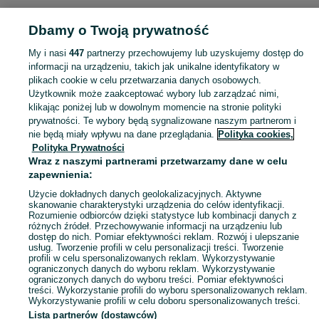
KATEGORIA
Dbamy o Twoją prywatność
Popularne wyszukiwania
My i nasi
447
partnerzy przechowujemy lub uzyskujemy dostęp do
usługi
hak do volvo xc60
z zakwaterowaniem dla par
informacji na urządzeniu, takich jak unikalne identyfikatory w
plikach cookie w celu przetwarzania danych osobowych.
Użytkownik może zaakceptować wybory lub zarządzać nimi,
Skorzystaj z największego serwisu ogłoszeniowego - Kompina i okolice! Kupuj to, czego pragniesz i sprzedawaj to, czego już nie potrzebujesz!
Zobacz Więc
klikając poniżej lub w dowolnym momencie na stronie polityki
prywatności. Te wybory będą sygnalizowane naszym partnerom i
nie będą miały wpływu na dane przeglądania.
Polityka cookies,
Mapa kategorii
Polityka Prywatności
Mapa miejscowości
Wraz z naszymi partnerami przetwarzamy dane w celu
zapewnienia:
Mapa ministron
Użycie dokładnych danych geolokalizacyjnych. Aktywne
Popularne wyszukiwania
skanowanie charakterystyki urządzenia do celów identyfikacji.
Rozumienie odbiorców dzięki statystyce lub kombinacji danych z
różnych źródeł. Przechowywanie informacji na urządzeniu lub
dostęp do nich. Pomiar efektywności reklam. Rozwój i ulepszanie
usług. Tworzenie profili w celu personalizacji treści. Tworzenie
profili w celu spersonalizowanych reklam. Wykorzystywanie
ograniczonych danych do wyboru reklam. Wykorzystywanie
ograniczonych danych do wyboru treści. Pomiar efektywności
treści. Wykorzystanie profili do wyboru spersonalizowanych reklam.
Wykorzystywanie profili w celu doboru spersonalizowanych treści.
Lista partnerów (dostawców)