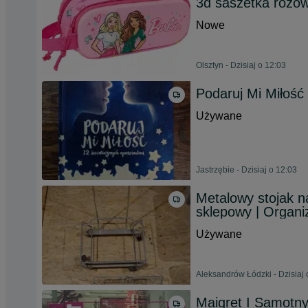
3d saszetka różo
Nowe
Olsztyn - Dzisiaj o 12:03
Podaruj Mi Miłość
Używane
Jastrzębie - Dzisiaj o 12:03
Metalowy stojak n
sklepowy | Organiz
Używane
Aleksandrów Łódzki - Dzisiaj 
Maigret I Samotn