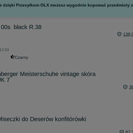
 ale dzięki Przesyłkom OLX możesz wygodnie kupować przedmioty z 
0s_black R.38
138,
 12:03
Czarny
berger Meisterschuhe vintage skóra
UK 7
3
eczki do Deserów konfitórówki
87,