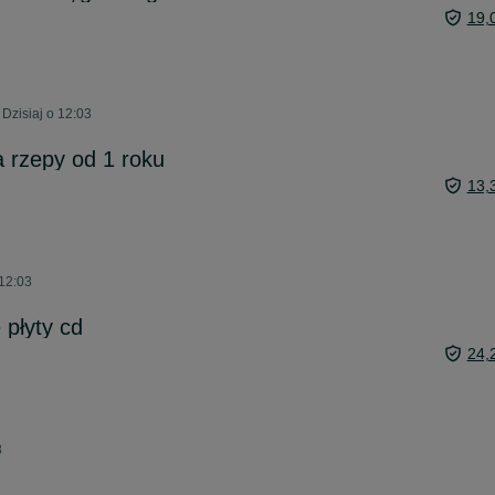
19,
Dzisiaj o 12:03
 rzepy od 1 roku
13,
 12:03
płyty cd
24,
3