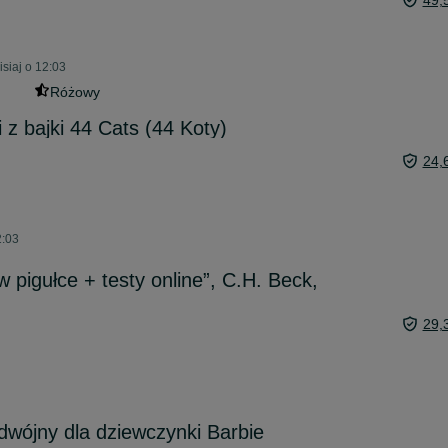
49,
siaj o 12:03
Różowy
 z bajki 44 Cats (44 Koty)
24,
2:03
 pigułce + testy online”, C.H. Beck,
29,
odwójny dla dziewczynki Barbie