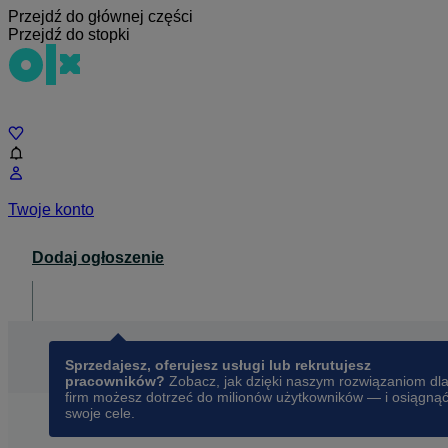
Przejdź do głównej części
Przejdź do stopki
Czat
Twoje konto
Dodaj ogłoszenie
Dla biznesu
opens in a new tab
Sprzedajesz, oferujesz usługi lub rekrutujesz
pracowników?
Zobacz, jak dzięki naszym rozwiązaniom dl
firm możesz dotrzeć do milionów użytkowników — i osiągną
swoje cele.