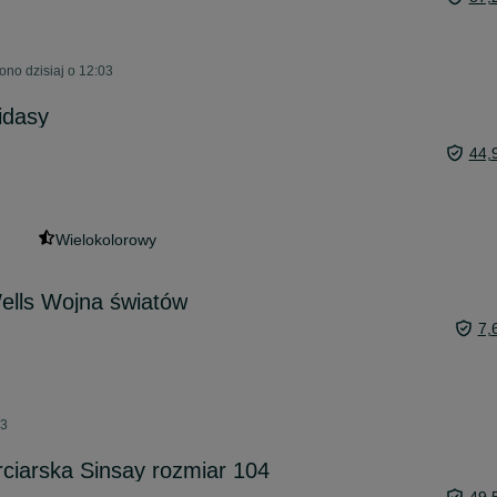
no dzisiaj o 12:03
idasy
44,
Wielokolorowy
ells Wojna światów
7,
03
ciarska Sinsay rozmiar 104