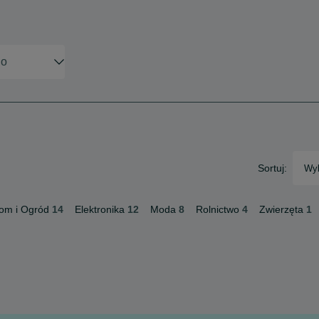
Sortuj:
Wyb
om i Ogród
14
Elektronika
12
Moda
8
Rolnictwo
4
Zwierzęta
1