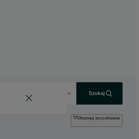
Odległość
+0 km
Szukaj
Obserwuj wyszukiwanie