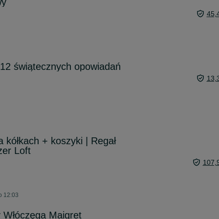
wy
45,
 12 świątecznych opowiadań
13,
a kółkach + koszyki | Regał
er Loft
107,
o 12:03
y Włóczęga Maigret