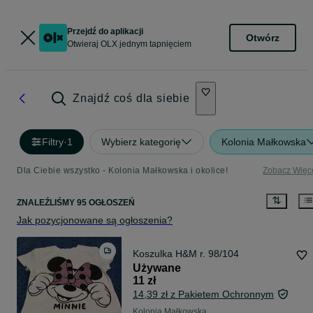
Przejdź do aplikacji
Otwórz
Otwieraj OLX jednym tapnięciem
Znajdź coś dla siebie
Filtry
·
1
Wybierz kategorię
Kolonia Małkowska
Dla Ciebie wszystko - Kolonia Małkowska i okolice!
Zobacz Więc
ZNALEŹLIŚMY 95 OGŁOSZEŃ
Jak pozycjonowane są ogłoszenia?
Koszulka H&M r. 98/104
Używane
11 zł
14,39 zł z Pakietem Ochronnym
Kolonia Małkowska