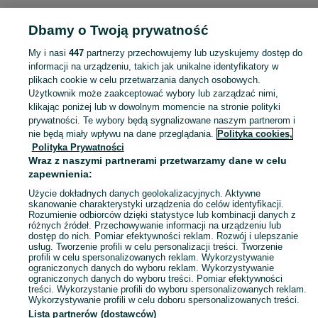
Dbamy o Twoją prywatność
Strona główna
Podkarpackie
Kolonia Małkowska
My i nasi
447
partnerzy przechowujemy lub uzyskujemy dostęp do
informacji na urządzeniu, takich jak unikalne identyfikatory w
KATEGORIA
plikach cookie w celu przetwarzania danych osobowych.
Użytkownik może zaakceptować wybory lub zarządzać nimi,
Skorzystaj z największego serwisu ogłoszeniowego - Kolonia Małkowska i okolice! Kupuj to, czego pragniesz i sprzedawaj to, czego już nie potrzebujesz!
Zobacz Więc
klikając poniżej lub w dowolnym momencie na stronie polityki
prywatności. Te wybory będą sygnalizowane naszym partnerom i
nie będą miały wpływu na dane przeglądania.
Polityka cookies,
Mapa kategorii
Polityka Prywatności
Mapa miejscowości
Wraz z naszymi partnerami przetwarzamy dane w celu
zapewnienia:
Mapa ministron
Użycie dokładnych danych geolokalizacyjnych. Aktywne
Popularne wyszukiwania
skanowanie charakterystyki urządzenia do celów identyfikacji.
Rozumienie odbiorców dzięki statystyce lub kombinacji danych z
różnych źródeł. Przechowywanie informacji na urządzeniu lub
dostęp do nich. Pomiar efektywności reklam. Rozwój i ulepszanie
usług. Tworzenie profili w celu personalizacji treści. Tworzenie
profili w celu spersonalizowanych reklam. Wykorzystywanie
ograniczonych danych do wyboru reklam. Wykorzystywanie
ograniczonych danych do wyboru treści. Pomiar efektywności
treści. Wykorzystanie profili do wyboru spersonalizowanych reklam.
Wykorzystywanie profili w celu doboru spersonalizowanych treści.
Lista partnerów (dostawców)