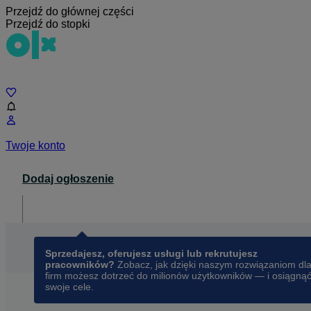
Przejdź do głównej części
Przejdź do stopki
Czat
Twoje konto
Dodaj ogłoszenie
Dla biznesu
opens in a new tab
Sprzedajesz, oferujesz usługi lub rekrutujesz
pracowników?
Zobacz, jak dzięki naszym rozwiązaniom dl
firm możesz dotrzeć do milionów użytkowników — i osiągną
swoje cele.