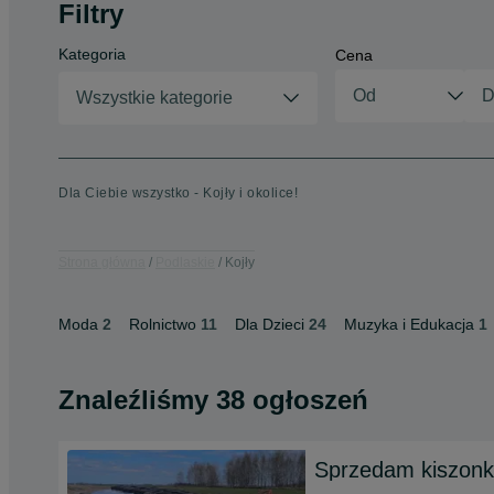
Filtry
Kategoria
Cena
Wszystkie kategorie
Dla Ciebie wszystko - Kojły i okolice!
Strona główna
Podlaskie
Kojły
Moda
2
Rolnictwo
11
Dla Dzieci
24
Muzyka i Edukacja
1
Znaleźliśmy 38 ogłoszeń
Sprzedam kiszonk