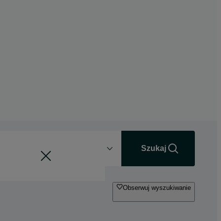
Odległość
+0 km
Szukaj
Obserwuj wyszukiwanie