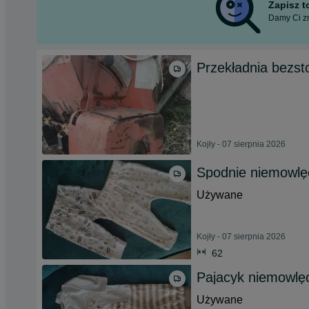
Zapisz 
Damy Ci zn
Przekładnia bezs
Kojły - 07 sierpnia 2026
Spodnie niemowlę
Używane
Kojły - 07 sierpnia 2026
62
Pajacyk niemowlę
Używane