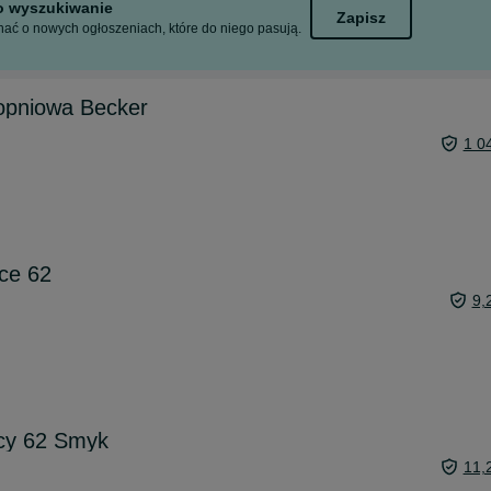
to wyszukiwanie
Zapisz
ać o nowych ogłoszeniach, które do niego pasują.
topniowa Becker
1 0
ce 62
9,
cy 62 Smyk
11,