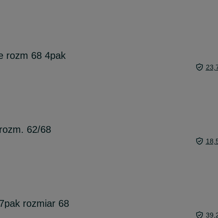
e rozm 68 4pak
23,
rozm. 62/68
18,
7pak rozmiar 68
39,