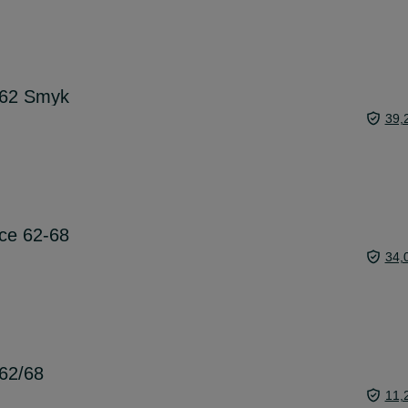
 62 Smyk
39,
ce 62-68
34,
62/68
11,