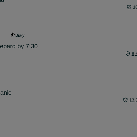
1
Biały
epard by 7:30
8,
anie
13,