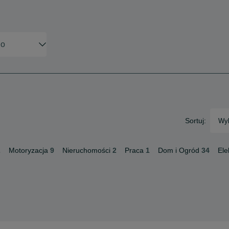
Sortuj:
Wyb
2
Motoryzacja
9
Nieruchomości
2
Praca
1
Dom i Ogród
34
Ele