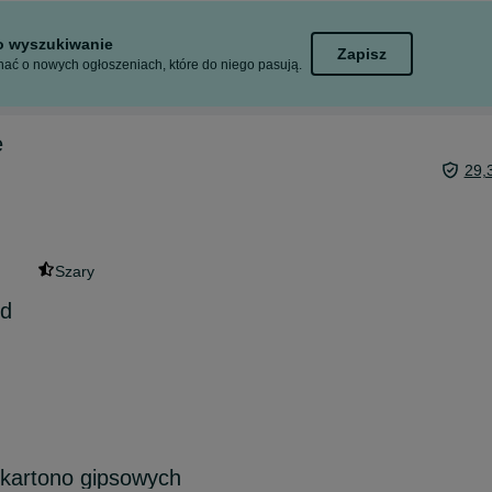
to wyszukiwanie
Zapisz
ać o nowych ogłoszeniach, które do niego pasują.
e
29,
Szary
 d
 kartono gipsowych