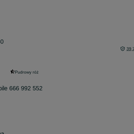
40
39,
Pudrowy róż
ile 666 992 552
na