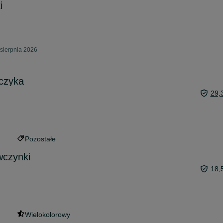
i
sierpnia 2026
pczyka
29,
Pozostałe
wczynki
18,
Wielokolorowy