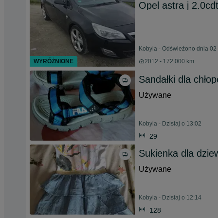
Opel astra j 2.0cdt
Kobyla - Odświeżono dnia 02 
WYRÓŻNIONE
2012 - 172 000 km
Sandałki dla chło
Używane
Kobyla - Dzisiaj o 13:02
29
Sukienka dla dzie
Używane
Kobyla - Dzisiaj o 12:14
128