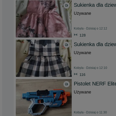
Sukienka dla dzie
Używane
Kobyla - Dzisiaj o 12:12
128
Sukienka dla dzie
Używane
Kobyla - Dzisiaj o 12:10
116
Pistolet NERF Elit
Używane
Kobyla - Dzisiaj o 11:30