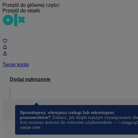
Przejdź do głównej części
Przejdź do stopki
Czat
Twoje konto
Dodaj ogłoszenie
Dla biznesu
opens in a new tab
Sprzedajesz, oferujesz usługi lub rekrutujesz
pracowników?
Zobacz, jak dzięki naszym rozwiązaniom dl
firm możesz dotrzeć do milionów użytkowników — i osiągną
swoje cele.