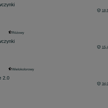
wczynki
18,
Różowy
wczynki
15,
Wielokolorowy
e 2.0
34,