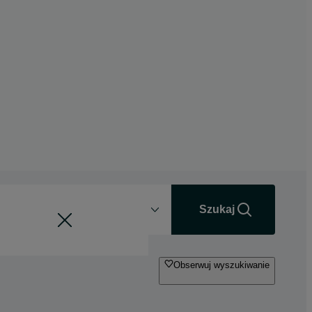
Odległość
+0 km
Szukaj
Obserwuj wyszukiwanie