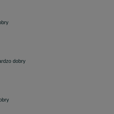
obry
ardzo dobry
obry