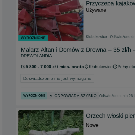
Przyczepa kajako
Używane
Kłobukowice - Odświeżono dn
WYRÓŻNIONE
Malarz Altan i Domów z Drewna – 35 zł/h 
DREWOLANDIA
5 800 - 7 000 zł / mies. brutto
Kłobukowice
Pełny eta
Doświadczenie nie jest wymagane
ODPOWIADA SZYBKO
Odświeżono dnia 26 l
Orzech włoski pie
Nowe