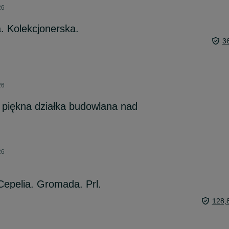
26
. Kolekcjonerska.
3
26
 piękna działka budowlana nad
26
Cepelia. Gromada. Prl.
128,