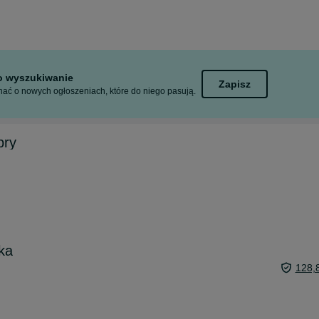
to wyszukiwanie
Zapisz
ać o nowych ogłoszeniach, które do niego pasują.
bry
ka
128,