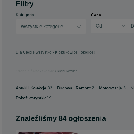
Filtry
Kategoria
Cena
Wszystkie kategorie
Dla Ciebie wszystko - Kłobukowice i okolice!
Strona główna
Śląskie
Kłobukowice
Antyki i Kolekcje
32
Budowa i Remont
2
Motoryzacja
3
N
Pokaż wszystkie
Znaleźliśmy 84 ogłoszenia