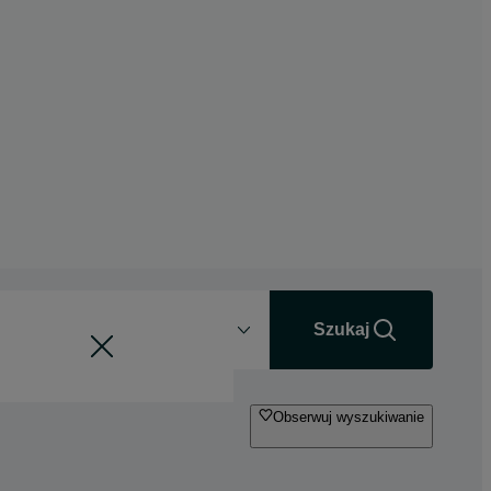
Odległość
+0 km
Szukaj
Obserwuj wyszukiwanie