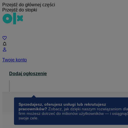
Przejdź do głównej części
Przejdź do stopki
Czat
Twoje konto
Dodaj ogłoszenie
Dla biznesu
opens in a new tab
Sprzedajesz, oferujesz usługi lub rekrutujesz
pracowników?
Zobacz, jak dzięki naszym rozwiązaniom dl
firm możesz dotrzeć do milionów użytkowników — i osiągną
swoje cele.