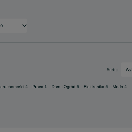
Sortuj:
Wyb
ieruchomości
4
Praca
1
Dom i Ogród
5
Elektronika
5
Moda
4