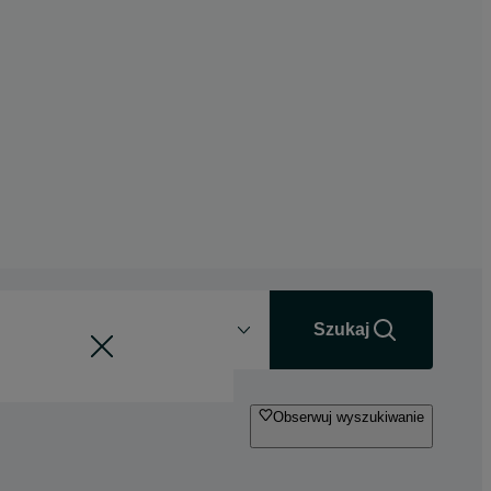
Odległość
+0 km
Szukaj
Obserwuj wyszukiwanie