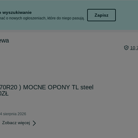
to wyszukiwanie
Zapisz
ać o nowych ogłoszeniach, które do niego pasują.
lewa
10,
0/70R20 ) MOCNE OPONY TL steel
0ZŁ
4 sierpnia 2026
Zobacz więcej