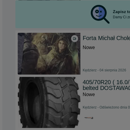
Zapisz 
Damy Ci zn
Forta Michał Cho
Nowe
Kędzierz - 04 sierpnia 2026
405/70R20 ( 16.
belted DOSTAWA
Nowe
Kędzierz - Odświeżono dnia 0