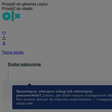
Przejdź do głównej części
Przejdź do stopki
Czat
Twoje konto
Dodaj ogłoszenie
Dla biznesu
opens in a new tab
Sprzedajesz, oferujesz usługi lub rekrutujesz
pracowników?
Zobacz, jak dzięki naszym rozwiązaniom dl
firm możesz dotrzeć do milionów użytkowników — i osiągną
swoje cele.