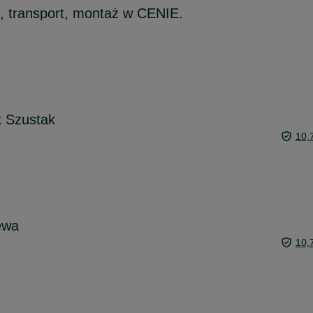
 transport, montaż w CENIE.
k Szustak
10,
ewa
10,