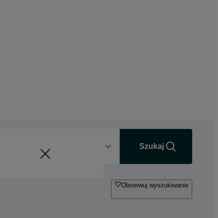
Odległość
+0 km
Szukaj
Obserwuj wyszukiwanie