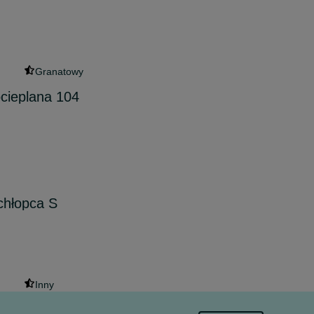
Granatowy
ocieplana 104
 chłopca S
Inny