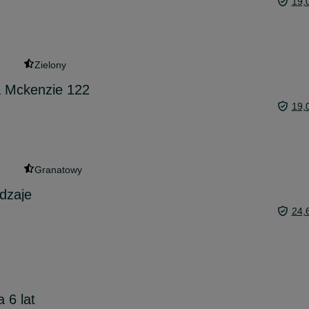
19,
Zielony
a Mckenzie 122
19,
Granatowy
dzaje
24,
 6 lat