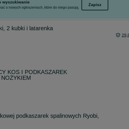
to wyszukiwanie
Zapisz
ać o nowych ogłoszeniach, które do niego pasują.
ki, 2 kubki i latarenka
29,
Y KOS I PODKASZAREK
 NOŻYKIEM
łkowej podkaszarek spalinowych Ryobi,