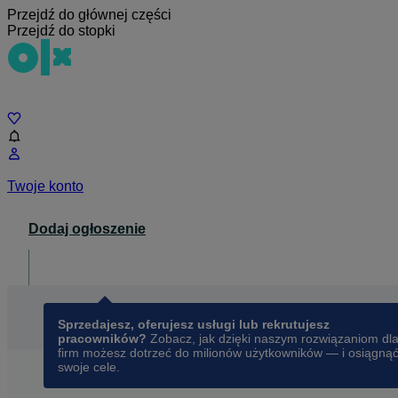
Przejdź do głównej części
Przejdź do stopki
Czat
Twoje konto
Dodaj ogłoszenie
Dla biznesu
opens in a new tab
Sprzedajesz, oferujesz usługi lub rekrutujesz
pracowników?
Zobacz, jak dzięki naszym rozwiązaniom dl
firm możesz dotrzeć do milionów użytkowników — i osiągną
swoje cele.