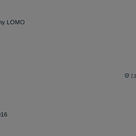
czny LOMO
7,
016