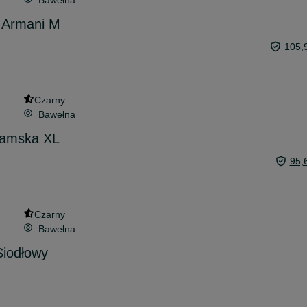
Bawełna
 Armani M
105,
Czarny
Bawełna
damska XL
95,
Czarny
Bawełna
Siodłowy