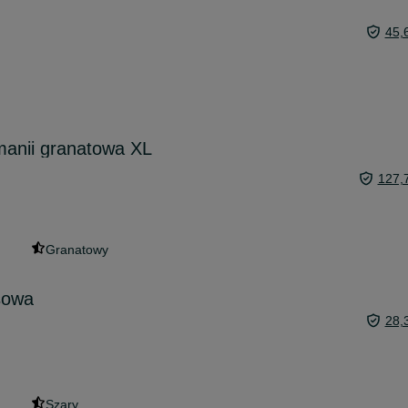
45,
manii granatowa XL
127,
Granatowy
sowa
28,
Szary