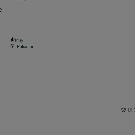
e
Inny
Poliester
i
19,