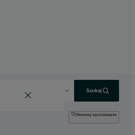
Odległość
+0 km
Szukaj
Obserwuj wyszukiwanie