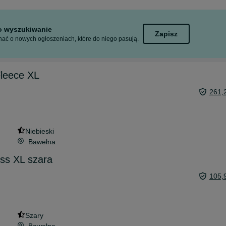
to wyszukiwanie
Zapisz
ać o nowych ogłoszeniach, które do niego pasują.
Fleece XL
261,
Niebieski
Bawełna
ss XL szara
105,
Szary