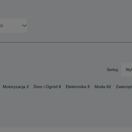
Sortuj:
Wyb
Motoryzacja
2
Dom i Ogród
8
Elektronika
5
Moda
62
Zwierzę