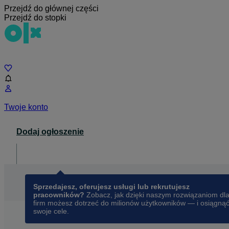
Przejdź do głównej części
Przejdź do stopki
Czat
Twoje konto
Dodaj ogłoszenie
Dla biznesu
opens in a new tab
Sprzedajesz, oferujesz usługi lub rekrutujesz
pracowników?
Zobacz, jak dzięki naszym rozwiązaniom dl
firm możesz dotrzeć do milionów użytkowników — i osiągną
swoje cele.