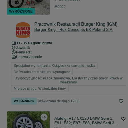
2022
WYRÓŻNIONE
Pracownik Restauracji Burger King (K/M)
Burger King - Rex Concepts BK Poland S.A.
33 - 35 zł / godz. brutto
Jawornik
Pełny etat
Umowa zlecenie
Specjalne wymagania: Książeczka sanepidowska
Doświadczenie nie jest wymagane
Dyspozycyjność: Praca zmianowa, Elastyczny czas pracy, Praca w
weekendy
Miejsce pracy: W siedzibie firmy
Odświeżono dzisiaj o 12:36
Alufelgi R17 5X120 BMW Serii 1:
E81; E82; E87; E88, BMW Serii 3:
E46; E90; E91; E92; E93, BMW X1: