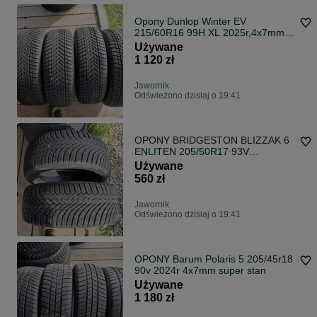
Opony Dunlop Winter EV
215/60R16 99H XL 2025r,4x7mm
super stan jak nowe
Używane
1 120 zł
Jawornik
Odświeżono dzisiaj o 19:41
OPONY BRIDGESTON BLIZZAK 6
ENLITEN 205/50R17 93V
2024r.2x7,7mm super stan
Używane
560 zł
Jawornik
Odświeżono dzisiaj o 19:41
OPONY Barum Polaris 5 205/45r18
90v 2024r 4x7mm super stan
Używane
1 180 zł