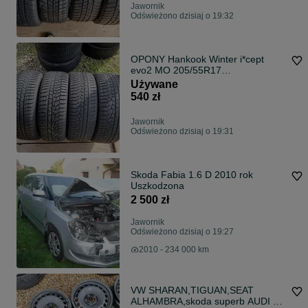
Jawornik
Odświeżono dzisiaj o 19:32
OPONY Hankook Winter i*cept
evo2 MO 205/55R17
2022r,2x7mm+2x5mm db stan
Używane
540 zł
Jawornik
Odświeżono dzisiaj o 19:31
Skoda Fabia 1.6 D 2010 rok
Uszkodzona
2 500 zł
Jawornik
Odświeżono dzisiaj o 19:27
2010 - 234 000 km
VW SHARAN,TIGUAN,SEAT
ALHAMBRA,skoda superb AUDI Q3