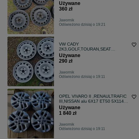
6,5x16 ET33 bdb stan
Używane
360 zł
Jawornik
Odświeżono dzisiaj o 19:21
VW CADY
2K3,GOLF,TOURAN,SEAT
LEON,skoda,audi felgi 6X16 ET50
Używane
5X112 bdb stan
290 zł
Jawornik
Odświeżono dzisiaj o 19:11
OPEL VIVARO II ,RENAULTRAFIC
III,NISSAN alu 6X17 ET50 5X114,3
bdb stan
Używane
1 840 zł
Jawornik
Odświeżono dzisiaj o 19:11