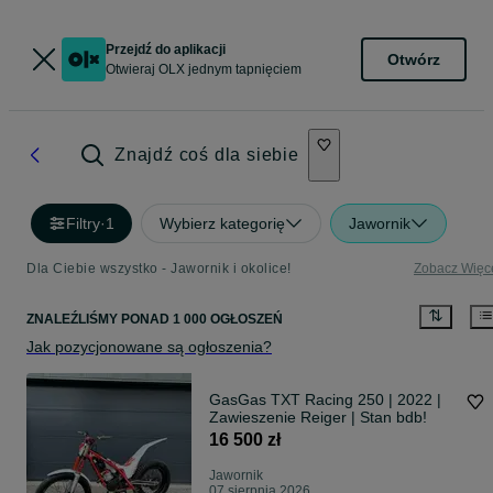
Przejdź do aplikacji
Otwórz
Otwieraj OLX jednym tapnięciem
Znajdź coś dla siebie
Filtry
·
1
Wybierz kategorię
Jawornik
Dla Ciebie wszystko - Jawornik i okolice!
Zobacz Więc
ZNALEŹLIŚMY
PONAD
1 000 OGŁOSZEŃ
Jak pozycjonowane są ogłoszenia?
GasGas TXT Racing 250 | 2022 |
Zawieszenie Reiger | Stan bdb!
16 500 zł
Jawornik
07 sierpnia 2026