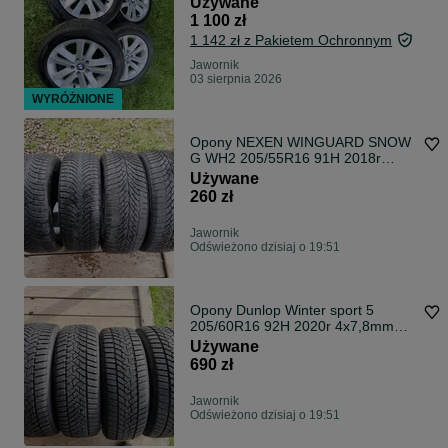
Używane
E84, BMW Z4 E85; E89 + nowe
1 100 zł
opony
1 142 zł z Pakietem Ochronnym
Jawornik
03 sierpnia 2026
WYRÓŻNIONE
Opony NEXEN WINGUARD SNOW
G WH2 205/55R16 91H 2018r
2x6,5mm+2x5,5mm,db stan
Używane
260 zł
Jawornik
Odświeżono dzisiaj o 19:51
Opony Dunlop Winter sport 5
205/60R16 92H 2020r 4x7,8mm
super stan
Używane
690 zł
Jawornik
Odświeżono dzisiaj o 19:51