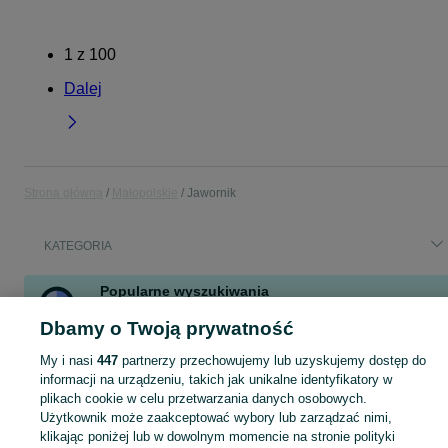
1
z
100
Dalej
Strona główna
Małopolskie
Jawornik
KATEGORIA
Popularne wyszukiwania
pellet
stacja benzynowa
oddam palety
drewno opałowe
Dbamy o Twoją prywatność
pudel toy
cpn
popeys
seat leon
My i nasi
447
partnerzy przechowujemy lub uzyskujemy dostęp do
informacji na urządzeniu, takich jak unikalne identyfikatory w
Skorzystaj z największego serwisu ogłoszeniowego - Jawornik i okolice! Kupuj to, czego pragniesz i sprzedawaj to, czego już nie potrzebujesz!
Zobacz Więc
plikach cookie w celu przetwarzania danych osobowych.
Użytkownik może zaakceptować wybory lub zarządzać nimi,
klikając poniżej lub w dowolnym momencie na stronie polityki
Mapa kategorii