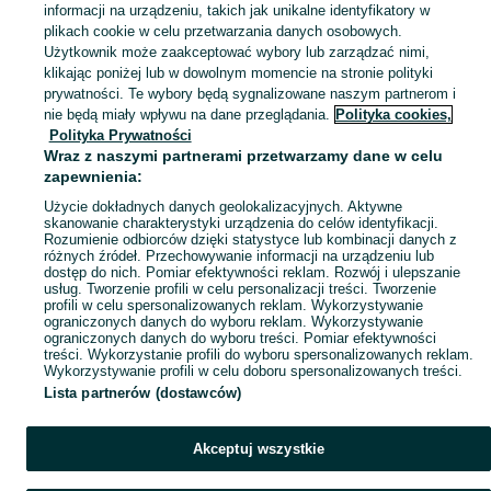
informacji na urządzeniu, takich jak unikalne identyfikatory w
KATEGORIA
plikach cookie w celu przetwarzania danych osobowych.
Użytkownik może zaakceptować wybory lub zarządzać nimi,
klikając poniżej lub w dowolnym momencie na stronie polityki
Skorzystaj z największego serwisu ogłoszeniowego - Janów i okolice! Kupuj to, czego pragniesz i sprzedawaj to, czego już nie potrzebujesz!
Zobacz Więc
prywatności. Te wybory będą sygnalizowane naszym partnerom i
nie będą miały wpływu na dane przeglądania.
Polityka cookies,
Mapa kategorii
Polityka Prywatności
Mapa miejscowości
Wraz z naszymi partnerami przetwarzamy dane w celu
zapewnienia:
Mapa ministron
Użycie dokładnych danych geolokalizacyjnych. Aktywne
Popularne wyszukiwania
skanowanie charakterystyki urządzenia do celów identyfikacji.
Rozumienie odbiorców dzięki statystyce lub kombinacji danych z
różnych źródeł. Przechowywanie informacji na urządzeniu lub
dostęp do nich. Pomiar efektywności reklam. Rozwój i ulepszanie
usług. Tworzenie profili w celu personalizacji treści. Tworzenie
profili w celu spersonalizowanych reklam. Wykorzystywanie
ograniczonych danych do wyboru reklam. Wykorzystywanie
ograniczonych danych do wyboru treści. Pomiar efektywności
treści. Wykorzystanie profili do wyboru spersonalizowanych reklam.
Wykorzystywanie profili w celu doboru spersonalizowanych treści.
Lista partnerów (dostawców)
Akceptuj wszystkie