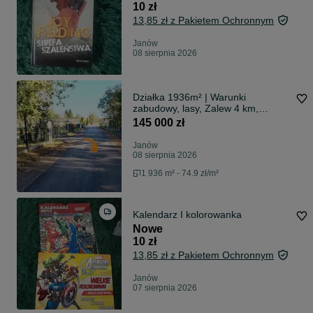
10 zł
13,85 zł z Pakietem Ochronnym
Janów
08 sierpnia 2026
Działka 1936m² | Warunki
zabudowy, lasy, Zalew 4 km,
Warszawa 60 minut
145 000 zł
Janów
08 sierpnia 2026
1 936 m² - 74.9 zł/m²
Kalendarz I kolorowanka
Nowe
10 zł
13,85 zł z Pakietem Ochronnym
Janów
07 sierpnia 2026