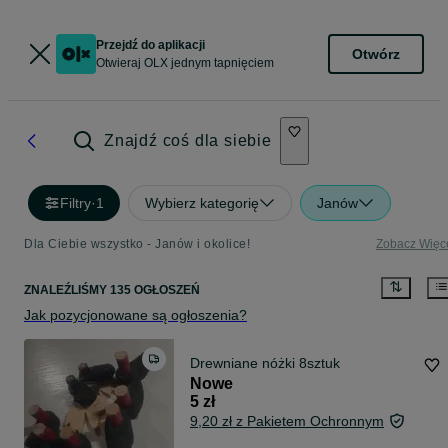
Przejdź do aplikacji
Otwórz
Otwieraj OLX jednym tapnięciem
Znajdź coś dla siebie
Filtry
·
1
Wybierz kategorię
Janów
Dla Ciebie wszystko - Janów i okolice!
Zobacz Więc
ZNALEŹLIŚMY 135 OGŁOSZEŃ
Jak pozycjonowane są ogłoszenia?
Drewniane nóżki 8sztuk
Nowe
5 zł
9,20 zł z Pakietem Ochronnym