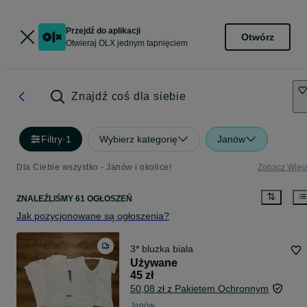
Przejdź do aplikacji
Otwórz
Otwieraj OLX jednym tapnięciem
Znajdź coś dla siebie
Filtry
·
1
Wybierz kategorię
Janów
Dla Ciebie wszystko - Janów i okolice!
Zobacz Więc
ZNALEŹLIŚMY 61 OGŁOSZEŃ
Jak pozycjonowane są ogłoszenia?
3* bluzka biala
Używane
45 zł
50,08 zł z Pakietem Ochronnym
Janów