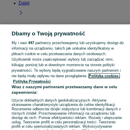
Dalej
Dbamy o Twoją prywatność
Strona główna
Świętokrzyskie
Janów
My i nasi
447
partnerzy przechowujemy lub uzyskujemy dostęp do
informacji na urządzeniu, takich jak unikalne identyfikatory w
KATEGORIA
plikach cookie w celu przetwarzania danych osobowych.
Użytkownik może zaakceptować wybory lub zarządzać nimi,
Skorzystaj z największego serwisu ogłoszeniowego - Janów i okolice! Kupuj to, czego pragniesz i sprzedawaj to, czego już nie potrzebujesz!
Zobacz Więc
klikając poniżej lub w dowolnym momencie na stronie polityki
prywatności. Te wybory będą sygnalizowane naszym partnerom i
nie będą miały wpływu na dane przeglądania.
Polityka cookies,
Mapa kategorii
Polityka Prywatności
Mapa miejscowości
Wraz z naszymi partnerami przetwarzamy dane w celu
Mapa ministron
zapewnienia:
Popularne wyszukiwania
Użycie dokładnych danych geolokalizacyjnych. Aktywne
skanowanie charakterystyki urządzenia do celów identyfikacji.
Rozumienie odbiorców dzięki statystyce lub kombinacji danych z
różnych źródeł. Przechowywanie informacji na urządzeniu lub
dostęp do nich. Pomiar efektywności reklam. Rozwój i ulepszanie
usług. Tworzenie profili w celu personalizacji treści. Tworzenie
profili w celu spersonalizowanych reklam. Wykorzystywanie