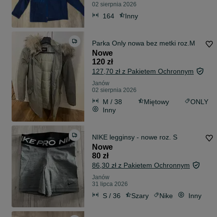
02 sierpnia 2026
164
Inny
Parka Only nowa bez metki roz.M
Nowe
120 zł
127,70 zł z Pakietem Ochronnym
Janów
02 sierpnia 2026
M / 38
Miętowy
ONLY
Inny
NIKE legginsy - nowe roz. S
Nowe
80 zł
86,30 zł z Pakietem Ochronnym
Janów
31 lipca 2026
S / 36
Szary
Nike
Inny