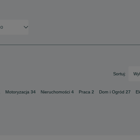
Sortuj:
Wyb
1
Motoryzacja
34
Nieruchomości
4
Praca
2
Dom i Ogród
27
El