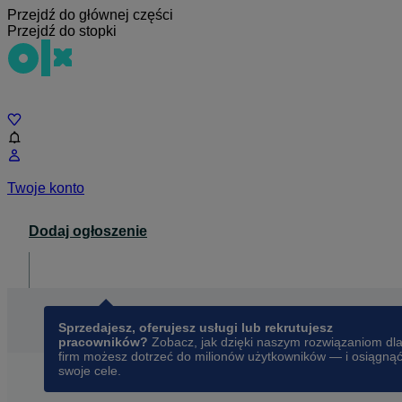
Przejdź do głównej części
Przejdź do stopki
Czat
Twoje konto
Dodaj ogłoszenie
Dla biznesu
opens in a new tab
Sprzedajesz, oferujesz usługi lub rekrutujesz
pracowników?
Zobacz, jak dzięki naszym rozwiązaniom dl
firm możesz dotrzeć do milionów użytkowników — i osiągną
swoje cele.