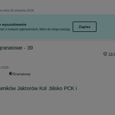
o dnia 05 sierpnia 2026
to wyszukiwanie
Zapisz
ać o nowych ogłoszeniach, które do niego pasują.
granatowe - 39
19,
ia 2026
Granatowy
wników Jaktorów Kol .blisko PCK i