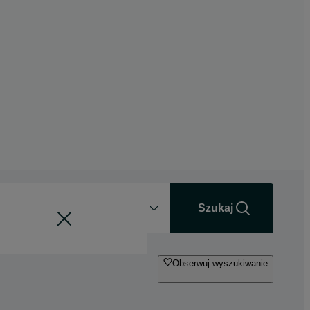
Odległość
+0 km
Szukaj
Obserwuj wyszukiwanie