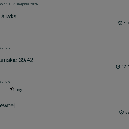
o dnia 04 sierpnia 2026
 śliwka
9,
ia 2026
damskie 39/42
13,
ia 2026
Inny
dzewnej
5