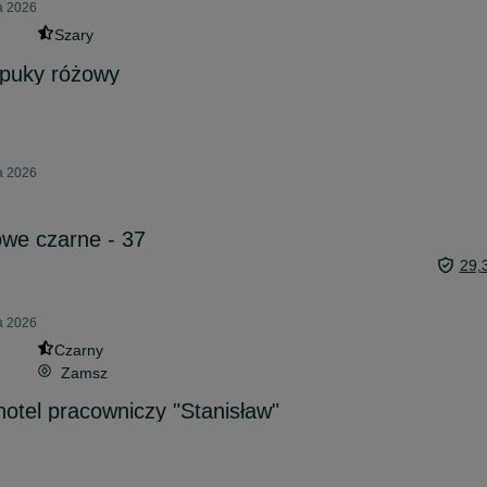
ia 2026
Szary
puky różowy
ia 2026
we czarne - 37
29,
ia 2026
Czarny
Zamsz
hotel pracowniczy "Stanisław"