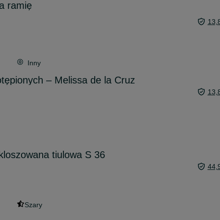
a ramię
13,
Inny
ępionych – Melissa de la Cruz
13,
kloszowana tiulowa S 36
44,
Szary