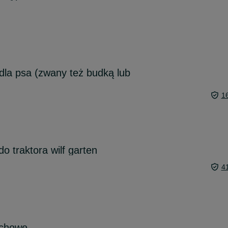
la psa (zwany też budką lub
1
o traktora wilf garten
4
achowe