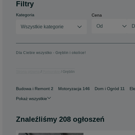
Filtry
Kategoria
Cena
Wszystkie kategorie
Dla Ciebie wszystko - Gręblin i okolice!
Strona główna
Pomorskie
Gręblin
Budowa i Remont
2
Motoryzacja
146
Dom i Ogród
11
El
Pokaż wszystkie
Znaleźliśmy 208 ogłoszeń