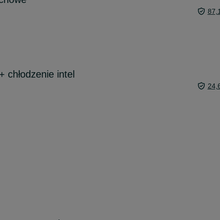
87,
+ chłodzenie intel
24,