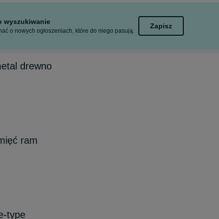
to wyszukiwanie
Zapisz
ać o nowych ogłoszeniach, które do niego pasują.
etal drewno
amięć ram
e-type