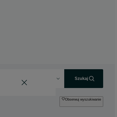
Odległość
+0 km
Szukaj
Obserwuj wyszukiwanie