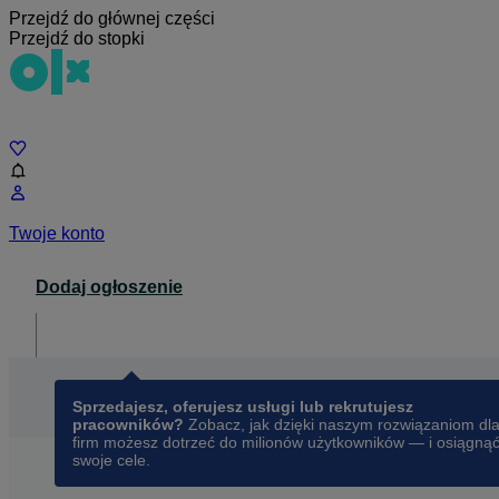
Przejdź do głównej części
Przejdź do stopki
Czat
Twoje konto
Dodaj ogłoszenie
Dla biznesu
opens in a new tab
Sprzedajesz, oferujesz usługi lub rekrutujesz
pracowników?
Zobacz, jak dzięki naszym rozwiązaniom dl
firm możesz dotrzeć do milionów użytkowników — i osiągną
swoje cele.