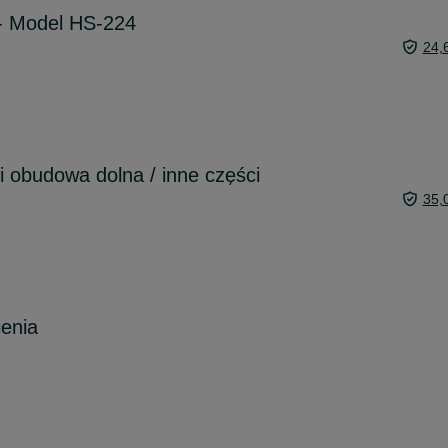
- Model HS-224
24,
 obudowa dolna / inne części
35,
ienia