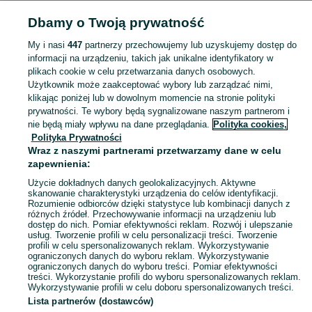
Dbamy o Twoją prywatność
Strona główna
Wielkopolskie
Gradowice
My i nasi
447
partnerzy przechowujemy lub uzyskujemy dostęp do
informacji na urządzeniu, takich jak unikalne identyfikatory w
KATEGORIA
plikach cookie w celu przetwarzania danych osobowych.
Użytkownik może zaakceptować wybory lub zarządzać nimi,
Skorzystaj z największego serwisu ogłoszeniowego - Gradowice i okolice! Kupuj to, czego pragniesz i sprzedawaj to, czego już nie potrzebujesz!
Zobacz Więc
klikając poniżej lub w dowolnym momencie na stronie polityki
prywatności. Te wybory będą sygnalizowane naszym partnerom i
nie będą miały wpływu na dane przeglądania.
Polityka cookies,
Mapa kategorii
Polityka Prywatności
Mapa miejscowości
Wraz z naszymi partnerami przetwarzamy dane w celu
zapewnienia:
Mapa ministron
Użycie dokładnych danych geolokalizacyjnych. Aktywne
Popularne wyszukiwania
skanowanie charakterystyki urządzenia do celów identyfikacji.
Rozumienie odbiorców dzięki statystyce lub kombinacji danych z
różnych źródeł. Przechowywanie informacji na urządzeniu lub
dostęp do nich. Pomiar efektywności reklam. Rozwój i ulepszanie
usług. Tworzenie profili w celu personalizacji treści. Tworzenie
profili w celu spersonalizowanych reklam. Wykorzystywanie
ograniczonych danych do wyboru reklam. Wykorzystywanie
ograniczonych danych do wyboru treści. Pomiar efektywności
treści. Wykorzystanie profili do wyboru spersonalizowanych reklam.
Wykorzystywanie profili w celu doboru spersonalizowanych treści.
Lista partnerów (dostawców)