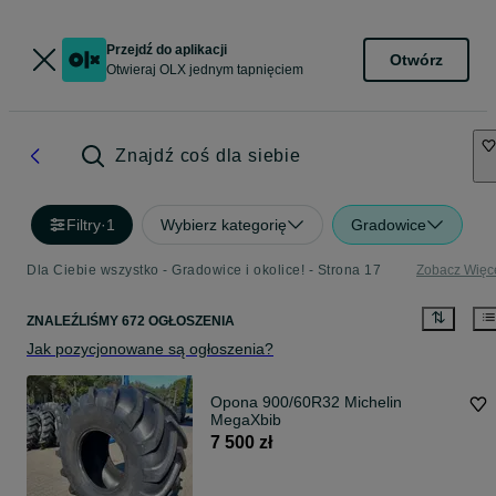
Przejdź do aplikacji
Otwórz
Otwieraj OLX jednym tapnięciem
Znajdź coś dla siebie
Filtry
·
1
Wybierz kategorię
Gradowice
Dla Ciebie wszystko - Gradowice i okolice! - Strona 17
Zobacz Więc
ZNALEŹLIŚMY 672 OGŁOSZENIA
Jak pozycjonowane są ogłoszenia?
Opona 900/60R32 Michelin
MegaXbib
7 500 zł