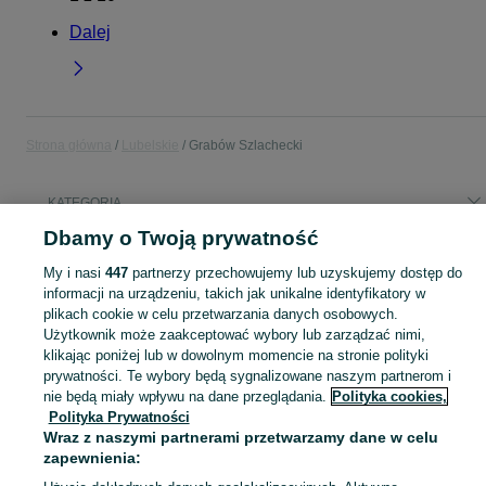
Dalej
Strona główna
Lubelskie
Grabów Szlachecki
KATEGORIA
Dbamy o Twoją prywatność
Popularne wyszukiwania
My i nasi
447
partnerzy przechowujemy lub uzyskujemy dostęp do
mechanik
informacji na urządzeniu, takich jak unikalne identyfikatory w
plikach cookie w celu przetwarzania danych osobowych.
Użytkownik może zaakceptować wybory lub zarządzać nimi,
Skorzystaj z największego serwisu ogłoszeniowego - Grabów Szlachecki i okolice! Kupuj to, czego pragniesz i sprzedawaj to, czego już nie potrzebujesz!
Zobacz Więc
klikając poniżej lub w dowolnym momencie na stronie polityki
prywatności. Te wybory będą sygnalizowane naszym partnerom i
Mapa kategorii
nie będą miały wpływu na dane przeglądania.
Polityka cookies,
Polityka Prywatności
Mapa miejscowości
Wraz z naszymi partnerami przetwarzamy dane w celu
Mapa ministron
zapewnienia:
Popularne wyszukiwania