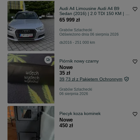
Audi A4 Limousine Audi A4 B9
Sedan (2016) | 2.0 TDI 150 KM | S
tronic | Sport | Virtual
65 999 zł
Grabów Szlachecki
Odświeżono dnia 06 sierpnia 2026
2016 - 251 000 km
Piórnik nowy czarny
Nowe
35 zł
39,73 zł z Pakietem Ochronnym
Grabów Szlachecki
06 sierpnia 2026
Piecyk koza kominek
Nowe
450 zł