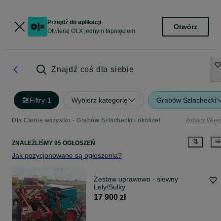
Przejdź do aplikacji
Otwórz
Otwieraj OLX jednym tapnięciem
Znajdź coś dla siebie
Filtry
·
1
Wybierz kategorię
Grabów Szlachecki
Dla Ciebie wszystko - Grabów Szlachecki i okolice!
Zobacz Więc
ZNALEŹLIŚMY 95 OGŁOSZEŃ
Jak pozycjonowane są ogłoszenia?
Zestaw uprawowo - siewny
Lely/Sulky
17 900 zł