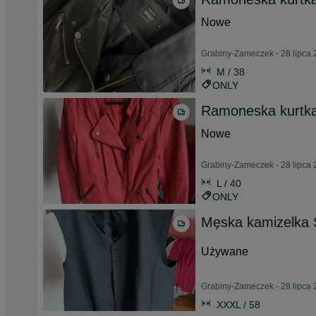
Nowe
Grabiny-Zameczek - 28 lipca
M / 38
ONLY
Ramoneska kurtka
Nowe
Grabiny-Zameczek - 28 lipca
L / 40
ONLY
Męska kamizelka 
Używane
Grabiny-Zameczek - 28 lipca
XXXL / 58