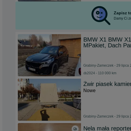
Zapisz 
Damy Ci zn
BMW X1 BMW X1 s
MPakiet, Dach Pa
Grabiny-Zameczek - 29 lipca
2024 - 110 000 km
Żwir piasek kamie
Nowe
Grabiny-Zameczek - 29 lipca
Nela mała reporte