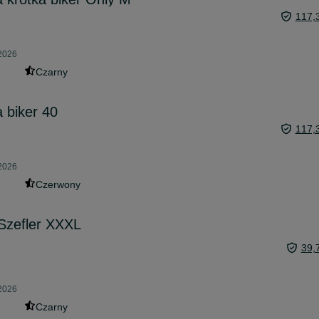
117,
 2026
Czarny
 biker 40
117,
 2026
Czerwony
Szefler XXXL
39,
 2026
Czarny