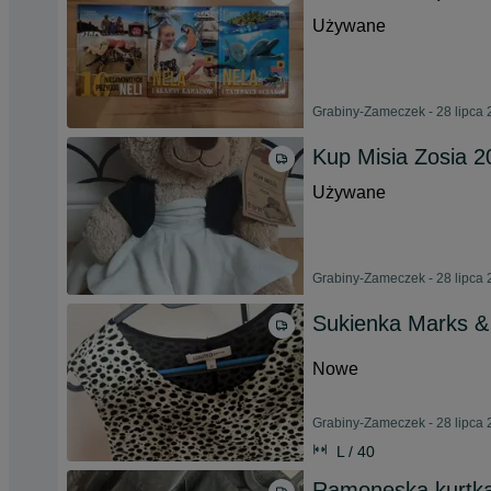
Używane
Grabiny-Zameczek - 28 lipca
Kup Misia Zosia 
Używane
Grabiny-Zameczek - 28 lipca
Sukienka Marks & 
Nowe
Grabiny-Zameczek - 28 lipca
L / 40
Ramoneska kurtka