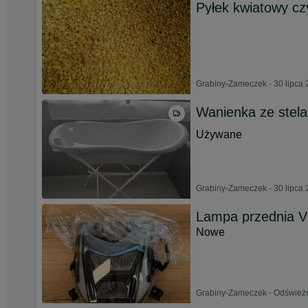
Pyłek kwiatowy cz
Grabiny-Zameczek - 30 lipca
Wanienka ze stel
Używane
Grabiny-Zameczek - 30 lipca
Lampa przednia
Nowe
Grabiny-Zameczek - Odświeżo