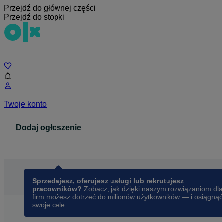
Przejdź do głównej części
Przejdź do stopki
Czat
Twoje konto
Dodaj ogłoszenie
Dla biznesu
opens in a new tab
Sprzedajesz, oferujesz usługi lub rekrutujesz
pracowników?
Zobacz, jak dzięki naszym rozwiązaniom dl
firm możesz dotrzeć do milionów użytkowników — i osiągną
swoje cele.