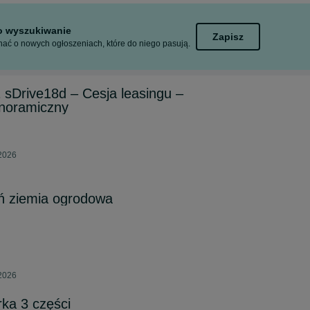
to wyszukiwanie
Zapisz
ać o nowych ogłoszeniach, które do niego pasują.
Drive18d – Cesja leasingu –
noramiczny
 2026
ń ziemia ogrodowa
 2026
rka 3 części