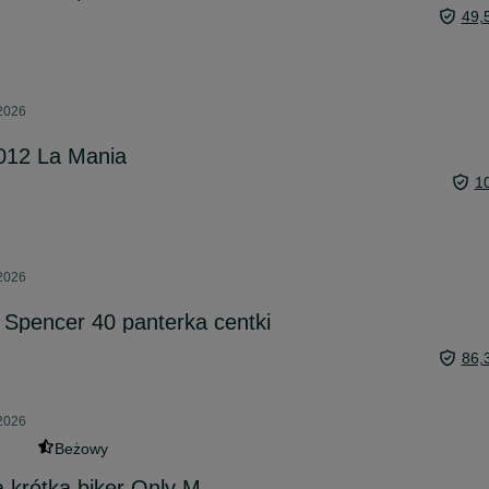
49,
 2026
2012 La Mania
1
 2026
Spencer 40 panterka centki
86,
 2026
Beżowy
 krótka biker Only M