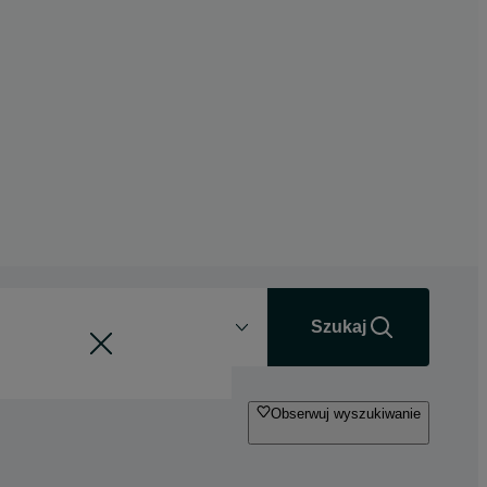
Odległość
+0 km
Szukaj
Obserwuj wyszukiwanie