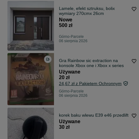
Lamele, efekt sztruksu, bolix
wymiary 270cmx 26cm
Nowe
500 zł
Górno-Parcele
06 sierpnia 2026
Gra Rainbow sic extraction na
konsole Xbox one i Xbox x series
Używane
20 zł
24,67 zł z Pakietem Ochronnym
Górno-Parcele
06 sierpnia 2026
korek baku wlewu E39 e46 przedlift
Używane
30 zł