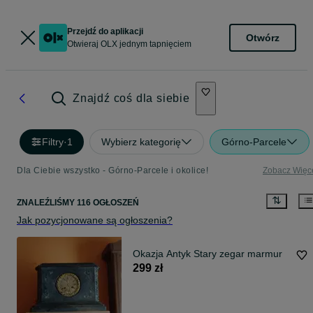
Przejdź do aplikacji
Otwórz
Otwieraj OLX jednym tapnięciem
Znajdź coś dla siebie
Filtry
·
1
Wybierz kategorię
Górno-Parcele
Dla Ciebie wszystko - Górno-Parcele i okolice!
Zobacz Więc
ZNALEŹLIŚMY 116 OGŁOSZEŃ
Jak pozycjonowane są ogłoszenia?
Okazja Antyk Stary zegar marmur
299 zł