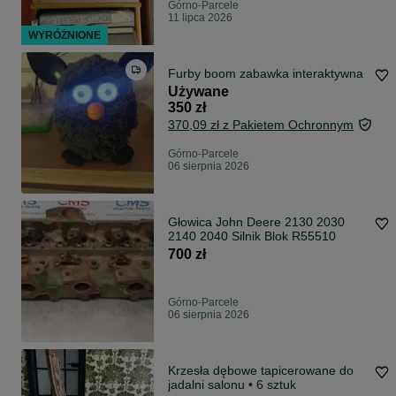
Górno-Parcele
11 lipca 2026
WYRÓŻNIONE
Furby boom zabawka interaktywna
Używane
350 zł
370,09 zł z Pakietem Ochronnym
Górno-Parcele
06 sierpnia 2026
Głowica John Deere 2130 2030
2140 2040 Silnik Blok R55510
700 zł
Górno-Parcele
06 sierpnia 2026
Krzesła dębowe tapicerowane do
jadalni salonu • 6 sztuk