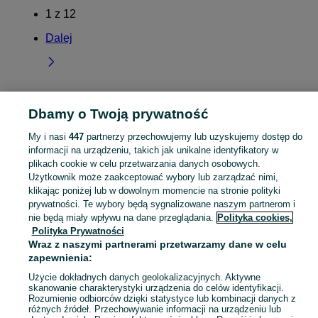
1
z
12
Dalej
Dbamy o Twoją prywatność
Strona główna
Świętokrzyskie
Górno-Parcele
My i nasi
447
partnerzy przechowujemy lub uzyskujemy dostęp do
informacji na urządzeniu, takich jak unikalne identyfikatory w
KATEGORIA
plikach cookie w celu przetwarzania danych osobowych.
Użytkownik może zaakceptować wybory lub zarządzać nimi,
Skorzystaj z największego serwisu ogłoszeniowego - Górno-Parcele i okolice! Kupuj to, czego pragniesz i sprzedawaj to, czego już nie potrzebujesz!
Zobacz Więc
klikając poniżej lub w dowolnym momencie na stronie polityki
prywatności. Te wybory będą sygnalizowane naszym partnerom i
nie będą miały wpływu na dane przeglądania.
Polityka cookies,
Mapa kategorii
Polityka Prywatności
Mapa miejscowości
Wraz z naszymi partnerami przetwarzamy dane w celu
Mapa ministron
zapewnienia:
Popularne wyszukiwania
Użycie dokładnych danych geolokalizacyjnych. Aktywne
skanowanie charakterystyki urządzenia do celów identyfikacji.
Rozumienie odbiorców dzięki statystyce lub kombinacji danych z
różnych źródeł. Przechowywanie informacji na urządzeniu lub