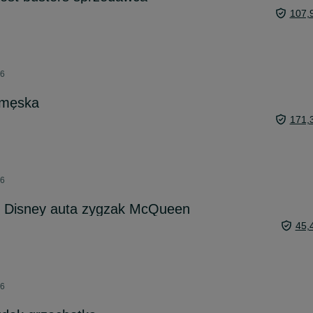
107,
26
 męska
171,
26
el Disney auta zygzak McQueen
45,
26