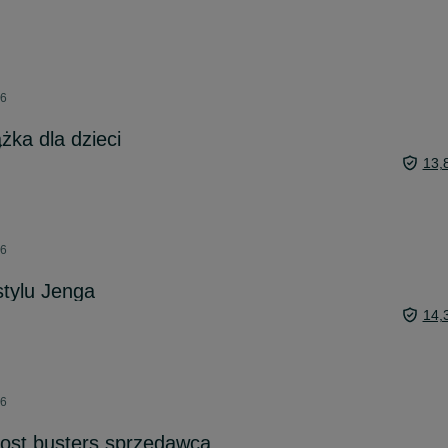
26
żka dla dzieci
13,
26
tylu Jenga
14,
26
host busters sprzedawca