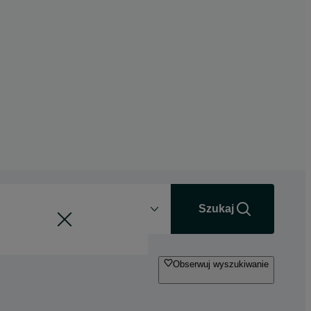
Odległość
+0 km
Szukaj
Obserwuj wyszukiwanie