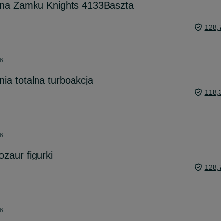
a Zamku Knights 4133Baszta
128,
26
ia totalna turboakcja
118,
26
zaur figurki
128,
26