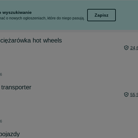
to wyszukiwanie
Zapisz
ać o nowych ogłoszeniach, które do niego pasują.
ciężarówka hot wheels
24,
26
 transporter
55,
26
pojazdy