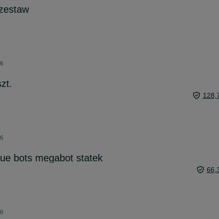
 zestaw
26
zt.
128,
26
ue bots megabot statek
66,
26