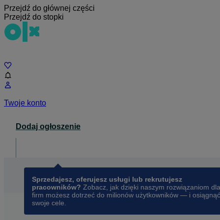
Przejdź do głównej części
Przejdź do stopki
Czat
Twoje konto
Dodaj ogłoszenie
Dla biznesu
opens in a new tab
Sprzedajesz, oferujesz usługi lub rekrutujesz
pracowników?
Zobacz, jak dzięki naszym rozwiązaniom dl
firm możesz dotrzeć do milionów użytkowników — i osiągną
swoje cele.