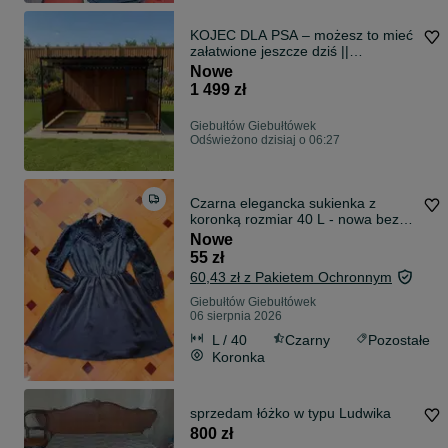
KOJEC DLA PSA – możesz to mieć
załatwione jeszcze dziś ||
TRANSPORT MONTAŻ GRATIS
Nowe
CAŁA POLSKA
1 499 zł
Giebułtów Giebułtówek
Odświeżono dzisiaj o 06:27
Czarna elegancka sukienka z
koronką rozmiar 40 L - nowa bez
metki
Nowe
55 zł
60,43 zł z Pakietem Ochronnym
Giebułtów Giebułtówek
06 sierpnia 2026
L / 40
Czarny
Pozostałe
Koronka
sprzedam łóżko w typu Ludwika
800 zł