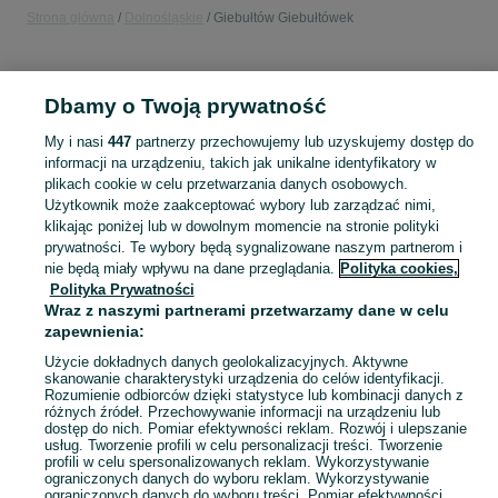
Strona główna
Dolnośląskie
Giebułtów Giebułtówek
KATEGORIA
Dbamy o Twoją prywatność
Popularne wyszukiwania
My i nasi
447
partnerzy przechowujemy lub uzyskujemy dostęp do
pisklęta
informacji na urządzeniu, takich jak unikalne identyfikatory w
plikach cookie w celu przetwarzania danych osobowych.
Użytkownik może zaakceptować wybory lub zarządzać nimi,
Skorzystaj z największego serwisu ogłoszeniowego - Giebułtów Giebułtówek i okolice! Kupuj to, czego pragniesz i sprzedawaj to, czego już nie potrzebujesz!
Zobacz Więc
klikając poniżej lub w dowolnym momencie na stronie polityki
prywatności. Te wybory będą sygnalizowane naszym partnerom i
nie będą miały wpływu na dane przeglądania.
Polityka cookies,
Mapa kategorii
Polityka Prywatności
Mapa miejscowości
Wraz z naszymi partnerami przetwarzamy dane w celu
Mapa ministron
zapewnienia:
Popularne wyszukiwania
Użycie dokładnych danych geolokalizacyjnych. Aktywne
skanowanie charakterystyki urządzenia do celów identyfikacji.
Rozumienie odbiorców dzięki statystyce lub kombinacji danych z
różnych źródeł. Przechowywanie informacji na urządzeniu lub
dostęp do nich. Pomiar efektywności reklam. Rozwój i ulepszanie
usług. Tworzenie profili w celu personalizacji treści. Tworzenie
profili w celu spersonalizowanych reklam. Wykorzystywanie
ograniczonych danych do wyboru reklam. Wykorzystywanie
ograniczonych danych do wyboru treści. Pomiar efektywności