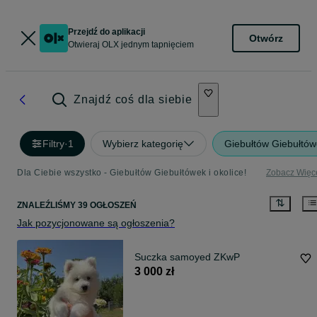
Przejdź do aplikacji
Otwórz
Otwieraj OLX jednym tapnięciem
Znajdź coś dla siebie
Filtry
·
1
Wybierz kategorię
Giebułtów Giebułtó
Dla Ciebie wszystko - Giebułtów Giebułtówek i okolice!
Zobacz Więc
ZNALEŹLIŚMY 39 OGŁOSZEŃ
Jak pozycjonowane są ogłoszenia?
Suczka samoyed ZKwP
3 000 zł