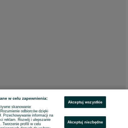
ane w celu zapewnienia:
Akceptuj wszystkie
ktywne skanowanie
. Rozumienie odbiorców dzięki
ł. Przechowywanie informacji na
ci reklam. Rozwój i ulepszanie
Akceptuj niezbędne
. Tworzenie profili w celu