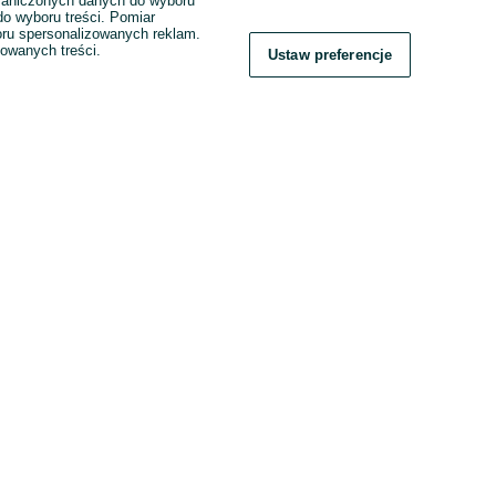
raniczonych danych do wyboru
o wyboru treści. Pomiar
boru spersonalizowanych reklam.
zowanych treści.
Ustaw preferencje