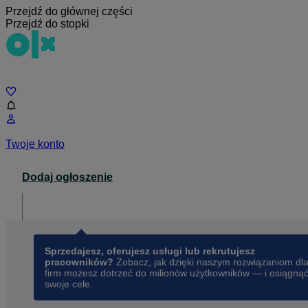
Przejdź do głównej części
Przejdź do stopki
Czat
Twoje konto
Dodaj ogłoszenie
Dla biznesu
opens in a new tab
Sprzedajesz, oferujesz usługi lub rekrutujesz
pracowników?
Zobacz, jak dzięki naszym rozwiązaniom dl
firm możesz dotrzeć do milionów użytkowników — i osiągną
swoje cele.