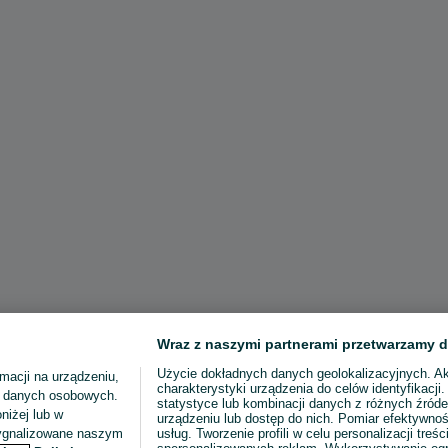
Wraz z naszymi partnerami przetwarzamy d
Użycie dokładnych danych geolokalizacyjnych. A
macji na urządzeniu,
charakterystyki urządzenia do celów identyfikacji
ia danych osobowych.
statystyce lub kombinacji danych z różnych źróde
niżej lub w
urządzeniu lub dostęp do nich. Pomiar efektywnoś
sygnalizowane naszym
usług. Tworzenie profili w celu personalizacji treści