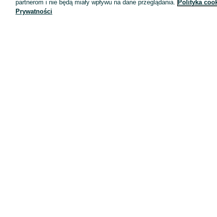
partnerom i nie będą miały wpływu na dane przeglądania.
Polityka coo
Prywatności
Aplikacje mobilne OLX.pl
Pomoc
Wyróżnione ogłoszenia
Oferta dla firm
Blog
Regulamin
Polityka prywatności
Reklama
Informacja o realizowanej strategii podatkowej
Ustawienia plików cookie
Zasady bezpieczeństwa
Mapa kategorii
Mapa miejscowości
Mapa ministron