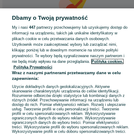
Dbamy o Twoją prywatność
My i nasi
447
partnerzy przechowujemy lub uzyskujemy dostęp do
informacji na urządzeniu, takich jak unikalne identyfikatory w
Coś poszło nie tak
plikach cookie w celu przetwarzania danych osobowych.
Użytkownik może zaakceptować wybory lub zarządzać nimi,
Odśwież tę stronę lub wróć na stronę główną.
klikając poniżej lub w dowolnym momencie na stronie polityki
prywatności. Te wybory będą sygnalizowane naszym partnerom i
Odśwież
nie będą miały wpływu na dane przeglądania.
Polityka cookies,
Polityka Prywatności
Wraz z naszymi partnerami przetwarzamy dane w celu
zapewnienia:
Użycie dokładnych danych geolokalizacyjnych. Aktywne
skanowanie charakterystyki urządzenia do celów identyfikacji.
Rozumienie odbiorców dzięki statystyce lub kombinacji danych z
różnych źródeł. Przechowywanie informacji na urządzeniu lub
dostęp do nich. Pomiar efektywności reklam. Rozwój i ulepszanie
usług. Tworzenie profili w celu personalizacji treści. Tworzenie
profili w celu spersonalizowanych reklam. Wykorzystywanie
ograniczonych danych do wyboru reklam. Wykorzystywanie
ograniczonych danych do wyboru treści. Pomiar efektywności
treści. Wykorzystanie profili do wyboru spersonalizowanych reklam.
Wykorzystywanie profili w celu doboru spersonalizowanych treści.