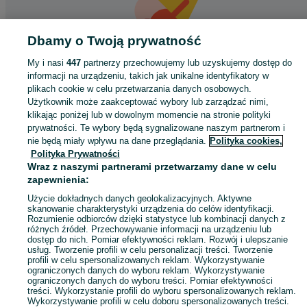
Dbamy o Twoją prywatność
My i nasi
447
partnerzy przechowujemy lub uzyskujemy dostęp do
informacji na urządzeniu, takich jak unikalne identyfikatory w
Coś poszło nie tak
plikach cookie w celu przetwarzania danych osobowych.
Użytkownik może zaakceptować wybory lub zarządzać nimi,
Odśwież tę stronę lub wróć na stronę główną.
klikając poniżej lub w dowolnym momencie na stronie polityki
prywatności. Te wybory będą sygnalizowane naszym partnerom i
Odśwież
nie będą miały wpływu na dane przeglądania.
Polityka cookies,
Polityka Prywatności
Wraz z naszymi partnerami przetwarzamy dane w celu
zapewnienia:
Użycie dokładnych danych geolokalizacyjnych. Aktywne
skanowanie charakterystyki urządzenia do celów identyfikacji.
Rozumienie odbiorców dzięki statystyce lub kombinacji danych z
różnych źródeł. Przechowywanie informacji na urządzeniu lub
dostęp do nich. Pomiar efektywności reklam. Rozwój i ulepszanie
usług. Tworzenie profili w celu personalizacji treści. Tworzenie
profili w celu spersonalizowanych reklam. Wykorzystywanie
ograniczonych danych do wyboru reklam. Wykorzystywanie
ograniczonych danych do wyboru treści. Pomiar efektywności
treści. Wykorzystanie profili do wyboru spersonalizowanych reklam.
Wykorzystywanie profili w celu doboru spersonalizowanych treści.