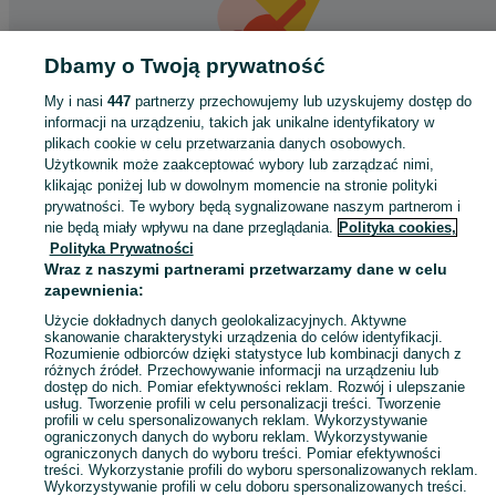
Dbamy o Twoją prywatność
My i nasi
447
partnerzy przechowujemy lub uzyskujemy dostęp do
informacji na urządzeniu, takich jak unikalne identyfikatory w
Coś poszło nie tak
plikach cookie w celu przetwarzania danych osobowych.
Użytkownik może zaakceptować wybory lub zarządzać nimi,
Odśwież tę stronę lub wróć na stronę główną.
klikając poniżej lub w dowolnym momencie na stronie polityki
prywatności. Te wybory będą sygnalizowane naszym partnerom i
Odśwież
nie będą miały wpływu na dane przeglądania.
Polityka cookies,
Polityka Prywatności
Wraz z naszymi partnerami przetwarzamy dane w celu
zapewnienia:
Użycie dokładnych danych geolokalizacyjnych. Aktywne
skanowanie charakterystyki urządzenia do celów identyfikacji.
Rozumienie odbiorców dzięki statystyce lub kombinacji danych z
różnych źródeł. Przechowywanie informacji na urządzeniu lub
dostęp do nich. Pomiar efektywności reklam. Rozwój i ulepszanie
usług. Tworzenie profili w celu personalizacji treści. Tworzenie
profili w celu spersonalizowanych reklam. Wykorzystywanie
ograniczonych danych do wyboru reklam. Wykorzystywanie
ograniczonych danych do wyboru treści. Pomiar efektywności
treści. Wykorzystanie profili do wyboru spersonalizowanych reklam.
Wykorzystywanie profili w celu doboru spersonalizowanych treści.