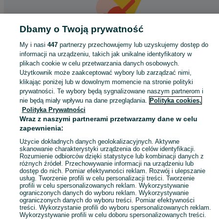
Dbamy o Twoją prywatność
My i nasi
447
partnerzy przechowujemy lub uzyskujemy dostęp do
informacji na urządzeniu, takich jak unikalne identyfikatory w
Coś poszło nie tak
plikach cookie w celu przetwarzania danych osobowych.
Użytkownik może zaakceptować wybory lub zarządzać nimi,
Odśwież tę stronę lub wróć na stronę główną.
klikając poniżej lub w dowolnym momencie na stronie polityki
prywatności. Te wybory będą sygnalizowane naszym partnerom i
Odśwież
nie będą miały wpływu na dane przeglądania.
Polityka cookies,
Polityka Prywatności
Wraz z naszymi partnerami przetwarzamy dane w celu
zapewnienia:
Użycie dokładnych danych geolokalizacyjnych. Aktywne
skanowanie charakterystyki urządzenia do celów identyfikacji.
Rozumienie odbiorców dzięki statystyce lub kombinacji danych z
różnych źródeł. Przechowywanie informacji na urządzeniu lub
dostęp do nich. Pomiar efektywności reklam. Rozwój i ulepszanie
usług. Tworzenie profili w celu personalizacji treści. Tworzenie
profili w celu spersonalizowanych reklam. Wykorzystywanie
ograniczonych danych do wyboru reklam. Wykorzystywanie
ograniczonych danych do wyboru treści. Pomiar efektywności
treści. Wykorzystanie profili do wyboru spersonalizowanych reklam.
Wykorzystywanie profili w celu doboru spersonalizowanych treści.