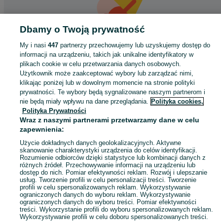
Dbamy o Twoją prywatność
My i nasi
447
partnerzy przechowujemy lub uzyskujemy dostęp do
informacji na urządzeniu, takich jak unikalne identyfikatory w
Coś poszło nie tak
plikach cookie w celu przetwarzania danych osobowych.
Użytkownik może zaakceptować wybory lub zarządzać nimi,
Odśwież tę stronę lub wróć na stronę główną.
klikając poniżej lub w dowolnym momencie na stronie polityki
prywatności. Te wybory będą sygnalizowane naszym partnerom i
Odśwież
nie będą miały wpływu na dane przeglądania.
Polityka cookies,
Polityka Prywatności
Wraz z naszymi partnerami przetwarzamy dane w celu
zapewnienia:
Użycie dokładnych danych geolokalizacyjnych. Aktywne
skanowanie charakterystyki urządzenia do celów identyfikacji.
Rozumienie odbiorców dzięki statystyce lub kombinacji danych z
różnych źródeł. Przechowywanie informacji na urządzeniu lub
dostęp do nich. Pomiar efektywności reklam. Rozwój i ulepszanie
usług. Tworzenie profili w celu personalizacji treści. Tworzenie
profili w celu spersonalizowanych reklam. Wykorzystywanie
ograniczonych danych do wyboru reklam. Wykorzystywanie
ograniczonych danych do wyboru treści. Pomiar efektywności
treści. Wykorzystanie profili do wyboru spersonalizowanych reklam.
Wykorzystywanie profili w celu doboru spersonalizowanych treści.