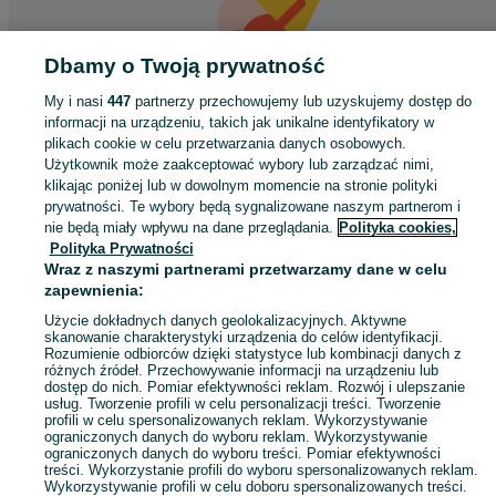
Dbamy o Twoją prywatność
My i nasi
447
partnerzy przechowujemy lub uzyskujemy dostęp do
informacji na urządzeniu, takich jak unikalne identyfikatory w
Coś poszło nie tak
plikach cookie w celu przetwarzania danych osobowych.
Użytkownik może zaakceptować wybory lub zarządzać nimi,
Odśwież tę stronę lub wróć na stronę główną.
klikając poniżej lub w dowolnym momencie na stronie polityki
prywatności. Te wybory będą sygnalizowane naszym partnerom i
Odśwież
nie będą miały wpływu na dane przeglądania.
Polityka cookies,
Polityka Prywatności
Wraz z naszymi partnerami przetwarzamy dane w celu
zapewnienia:
Użycie dokładnych danych geolokalizacyjnych. Aktywne
skanowanie charakterystyki urządzenia do celów identyfikacji.
Rozumienie odbiorców dzięki statystyce lub kombinacji danych z
różnych źródeł. Przechowywanie informacji na urządzeniu lub
dostęp do nich. Pomiar efektywności reklam. Rozwój i ulepszanie
usług. Tworzenie profili w celu personalizacji treści. Tworzenie
profili w celu spersonalizowanych reklam. Wykorzystywanie
ograniczonych danych do wyboru reklam. Wykorzystywanie
ograniczonych danych do wyboru treści. Pomiar efektywności
treści. Wykorzystanie profili do wyboru spersonalizowanych reklam.
Wykorzystywanie profili w celu doboru spersonalizowanych treści.