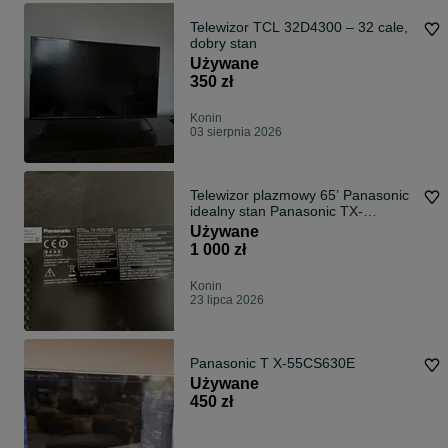
Telewizor TCL 32D4300 – 32 cale,
dobry stan
Używane
350 zł
Konin
03 sierpnia 2026
Telewizor plazmowy 65’ Panasonic
idealny stan Panasonic TX-
P65ST50E
Używane
1 000 zł
Konin
23 lipca 2026
Panasonic T X-55CS630E
Używane
450 zł