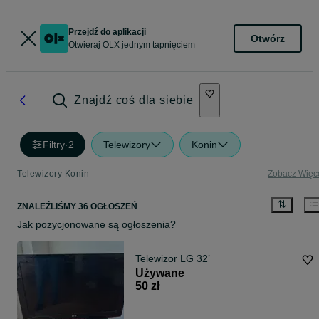
Przejdź do aplikacji
Otwórz
Otwieraj OLX jednym tapnięciem
Znajdź coś dla siebie
Filtry
·
2
Telewizory
Konin
Telewizory Konin
Zobacz Więc
ZNALEŹLIŚMY 36 OGŁOSZEŃ
Jak pozycjonowane są ogłoszenia?
Telewizor LG 32’
Używane
50 zł